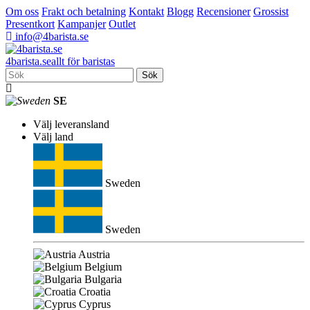
Om oss
Frakt och betalning
Kontakt
Blogg
Recensioner
Grossist
Presentkort
Kampanjer
Outlet
info@4barista.se
4
barista
.se
allt för baristas
Sök
SE
Välj leveransland
Välj land
Sweden
Sweden
Austria
Belgium
Bulgaria
Croatia
Cyprus