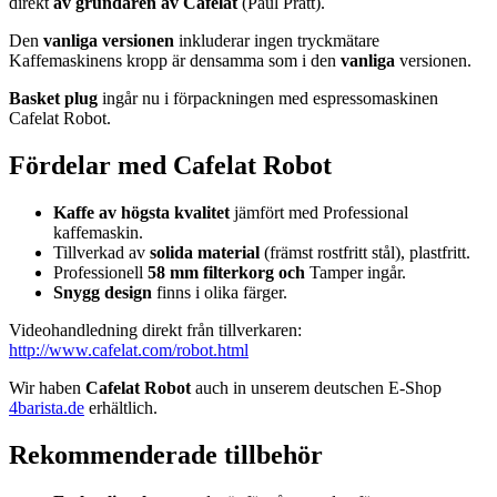
direkt
av grundaren av Cafelat
(Paul Pratt).
Den
vanliga versionen
inkluderar ingen tryckmätare
Kaffemaskinens kropp är densamma som i den
vanliga
versionen.
Basket plug
ingår nu i förpackningen med espressomaskinen
Cafelat Robot.
Fördelar med Cafelat Robot
Kaffe av högsta kvalitet
jämfört med Professional
kaffemaskin.
Tillverkad av
solida material
(främst rostfritt stål), plastfritt.
Professionell
58 mm filterkorg
och
Tamper ingår.
Snygg design
finns i olika färger.
Videohandledning direkt från tillverkaren:
http://www.cafelat.com/robot.html
Wir haben
Cafelat Robot
auch in unserem deutschen E-Shop
4barista.de
erhältlich.
Rekommenderade tillbehör