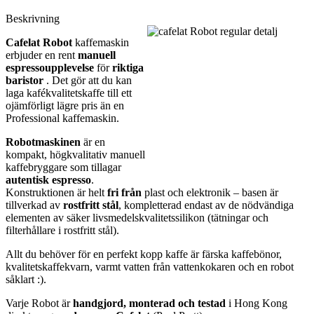
Beskrivning
Cafelat Robot
kaffemaskin
erbjuder en rent
manuell
espressoupplevelse
för
riktiga
baristor
. Det gör att du kan
laga kafékvalitetskaffe till ett
ojämförligt lägre pris än en
Professional kaffemaskin.
Robotmaskinen
är en
kompakt, högkvalitativ manuell
kaffebryggare som tillagar
autentisk espresso
.
Konstruktionen är helt
fri från
plast och elektronik – basen är
tillverkad av
rostfritt stål
, kompletterad endast av de nödvändiga
elementen av säker livsmedelskvalitetssilikon (tätningar och
filterhållare i rostfritt stål).
Allt du behöver för en perfekt kopp kaffe är färska kaffebönor,
kvalitetskaffekvarn, varmt vatten från vattenkokaren och en robot
såklart :).
Varje Robot är
handgjord, monterad och testad
i Hong Kong