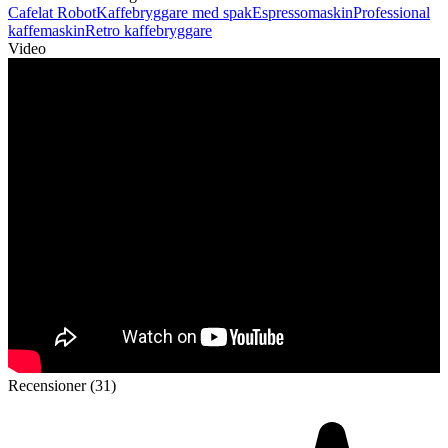
Cafelat Robot
Kaffebryggare med spak
Espressomaskin
Professional
kaffemaskin
Retro kaffebryggare
Video
Recensioner (31)