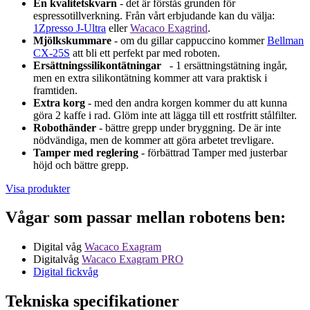
En kvalitetskvarn
- det är förstås grunden för
espressotillverkning. Från vårt erbjudande kan du välja:
1Zpresso J-Ultra
eller
Wacaco Exagrind
.
Mjölkskummare
- om du gillar cappuccino kommer
Bellman
CX-25S
att bli ett perfekt par med roboten.
Ersättningssilikontätningar
- 1 ersättningstätning ingår,
men en extra silikontätning kommer att vara praktisk i
framtiden.
Extra korg
- med den andra korgen kommer du att kunna
göra 2 kaffe i rad. Glöm inte att lägga till ett rostfritt stålfilter.
Robothänder
- bättre grepp under bryggning. De är inte
nödvändiga, men de kommer att göra arbetet trevligare.
Tamper med reglering
- förbättrad Tamper med justerbar
höjd och bättre grepp.
Visa produkter
Vågar som passar mellan robotens ben:
Digital våg
Wacaco Exagram
Digitalvåg
Wacaco Exagram PRO
Digital fickvåg
Tekniska specifikationer