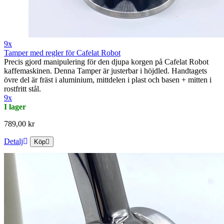
9x
Tamper med regler för Cafelat Robot
Precis gjord manipulering för den djupa korgen på Cafelat Robot
kaffemaskinen. Denna Tamper är justerbar i höjdled. Handtagets
övre del är fräst i aluminium, mittdelen i plast och basen + mitten i
rostfritt stål.
9x
I lager
789,00 kr
Detalj
Köp