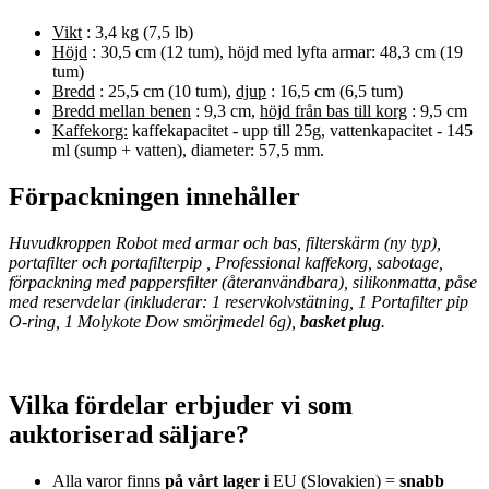
Vikt
: 3,4 kg (7,5 lb)
Höjd
: 30,5 cm (12 tum), höjd med lyfta armar: 48,3 cm (19
tum)
Bredd
: 25,5 cm (10 tum),
djup
: 16,5 cm (6,5 tum)
Bredd mellan benen
: 9,3 cm,
höjd från bas till korg
: 9,5 cm
Kaffekorg:
kaffekapacitet - upp till 25g, vattenkapacitet - 145
ml (sump + vatten), diameter: 57,5 mm.
Förpackningen innehåller
Huvudkroppen Robot med armar och bas, filterskärm (ny typ),
portafilter och
portafilterpip
, Professional kaffekorg, sabotage,
förpackning med pappersfilter (återanvändbara), silikonmatta, påse
med reservdelar (inkluderar: 1 reservkolvstätning, 1 Portafilter pip
O-ring, 1 Molykote Dow smörjmedel 6g),
basket plug
.
Vilka fördelar erbjuder vi som
auktoriserad säljare?
Alla varor finns
på vårt lager i
EU (Slovakien) =
snabb