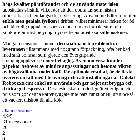
höga kvalitet på utförandet och de använda materialen
uppskattas särskilt, vilket gör att den uppfattas som nästan
oförstörbar och en långsiktig investering. Användare lyfter fram
den
enkla men geniala fysiken
i driften, vilket minimerar risken för fel
och låter dig uppnå en espresso med utmärkt smak, som ofta
konkurrerar med betydligt dyrare helautomatiska kaffemaskiner.
Många recensioner nämner
den snabba och problemfria
leveransen
tillsammans med noggrann förpackning, ofta berikad
med små bonusar som gjorde den övergripande
shoppingupplevelsen
mer behaglig. Även om vissa kunder
påpekar behovet av mindre anpassningar och betonar vikten
av högkvalitativt malet kaffe för optimala resultat, är de flesta
överens om att med lite övning och rätt inställningar är Cafelat
Robot extremt enkel att använda och ger nöjet att brygga och
dricka god espresso
. Dess estetiska retrodesign är ytterligare ett
plus som gör denna kaffebryggare inte bara funktionell, utan också
ett vackert tillskott till alla kök.
alla recensioner
4.9/5
31 recensioner
29
2
0