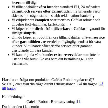
leverans
till dig.
Vi tillhandahåller
våra kunder
standard EU, 24 månaders
garanti och service efter garantitiden
; returnerade varor
skickas inte någonstans = snabb reklamationshantering.
Vi erbjuder
ett komplett sortiment
av Cafelat robotar och
tillbehör (kolvtätningar, kaffekorgar ...).
Vi köper varor
direkt från tillverkaren Cafelat
= garanti för
rimligt slutpris.
Om du köper en robot från oss tillhandahåller vi även
service
efter garantitiden
, reservdelar tillgängliga endast för våra
kunder. Vi tillhandahåller därför service efter garantin
uteslutande till våra kunder.
Vi kan erbjuda våra kunder
extra reservdelar
som inte är
listade i vår butik. Ge oss bara ditt beställnings-ID för
verifiering.
Har du en fråga
om produkten Cafelat Robot regular (red)?
Se FAQ eller ställ din fråga direkt i diskussionen. Gå till frågor.
Gå
till frågor
Handledningar
Cafelat Robot - Bruksanvisning
Du hittar den i kategorin