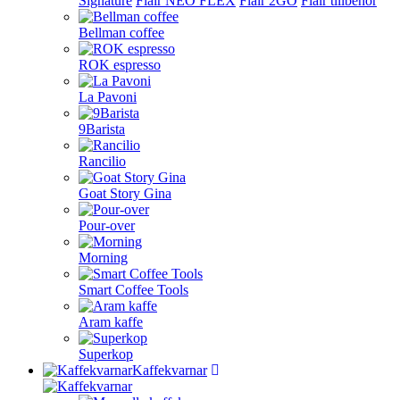
Signature
Flair NEO FLEX
Flair 2GO
Flair tillbehör
Bellman coffee
ROK espresso
La Pavoni
9Barista
Rancilio
Goat Story Gina
Pour-over
Morning
Smart Coffee Tools
Aram kaffe
Superkop
Kaffekvarnar