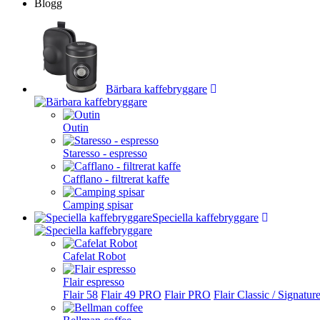
Blogg
Bärbara kaffebryggare
Outin
Staresso - espresso
Cafflano - filtrerat kaffe
Camping spisar
Speciella kaffebryggare
Cafelat Robot
Flair espresso
Flair 58
Flair 49 PRO
Flair PRO
Flair Classic / Signatur