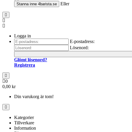
Eller
Stanna inne
4barista.se
Logga in
E-postadress:
Lösenord:
Glömt lösenord?
Registrera
0
0,00 kr
Din varukorg är tom!
Kategorier
Tillverkare
Information