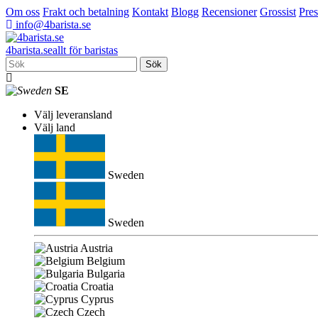
Om oss
Frakt och betalning
Kontakt
Blogg
Recensioner
Grossist
Pres
info@4barista.se
4
barista
.se
allt för baristas
Sök
SE
Välj leveransland
Välj land
Sweden
Sweden
Austria
Belgium
Bulgaria
Croatia
Cyprus
Czech