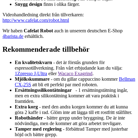
Snygg design
finns i olika färger.
Videohandledning direkt från tillverkaren:
http://www.cafelat.com/robot.html
Wir haben
Cafelat Robot
auch in unserem deutschen E-Shop
4barista.de
erhältlich.
Rekommenderade tillbehör
En kvalitetskvarn
- det är förstås grunden för
espressotillverkning. Från vårt erbjudande kan du välja:
1Zpresso J-Ultra
eller
Wacaco Exagrind
.
Mjölkskummare
- om du gillar cappuccino kommer
Bellman
CX-25S
att bli ett perfekt par med roboten.
Ersättningssilikontätningar
- 1 ersättningstätning ingår,
men en extra silikontätning kommer att vara praktisk i
framtiden.
Extra korg
- med den andra korgen kommer du att kunna
göra 2 kaffe i rad. Glöm inte att lägga till ett rostfritt stålfilter.
Robothänder
- bättre grepp under bryggning. De är inte
nödvändiga, men de kommer att göra arbetet trevligare.
Tamper med reglering
- förbättrad Tamper med justerbar
höjd och bättre grepp.