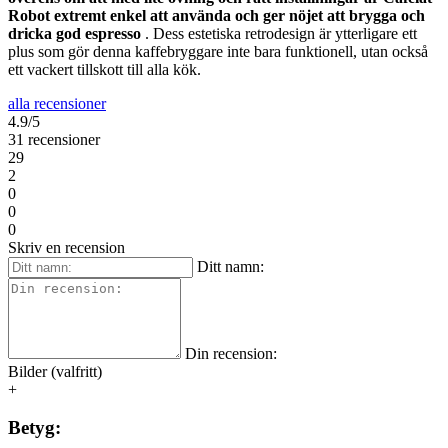
Robot extremt enkel att använda och ger nöjet att brygga och
dricka god espresso
. Dess estetiska retrodesign är ytterligare ett
plus som gör denna kaffebryggare inte bara funktionell, utan också
ett vackert tillskott till alla kök.
alla recensioner
4.9/5
31 recensioner
29
2
0
0
0
Skriv en recension
Ditt namn:
Din recension:
Bilder (valfritt)
+
Betyg: