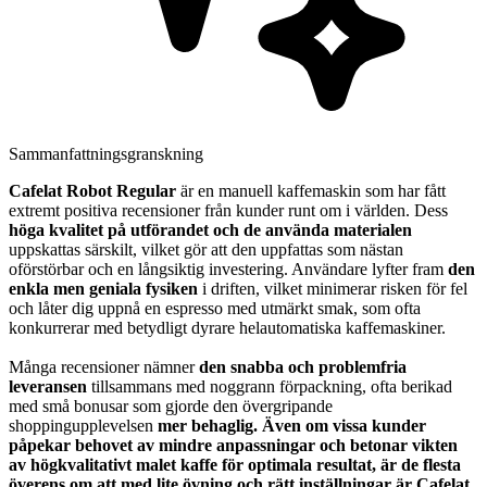
Sammanfattningsgranskning
Cafelat Robot Regular
är en manuell kaffemaskin som har fått
extremt positiva recensioner från kunder runt om i världen. Dess
höga kvalitet på utförandet och de använda materialen
uppskattas särskilt, vilket gör att den uppfattas som nästan
oförstörbar och en långsiktig investering. Användare lyfter fram
den
enkla men geniala fysiken
i driften, vilket minimerar risken för fel
och låter dig uppnå en espresso med utmärkt smak, som ofta
konkurrerar med betydligt dyrare helautomatiska kaffemaskiner.
Många recensioner nämner
den snabba och problemfria
leveransen
tillsammans med noggrann förpackning, ofta berikad
med små bonusar som gjorde den övergripande
shoppingupplevelsen
mer behaglig. Även om vissa kunder
påpekar behovet av mindre anpassningar och betonar vikten
av högkvalitativt malet kaffe för optimala resultat, är de flesta
överens om att med lite övning och rätt inställningar är Cafelat