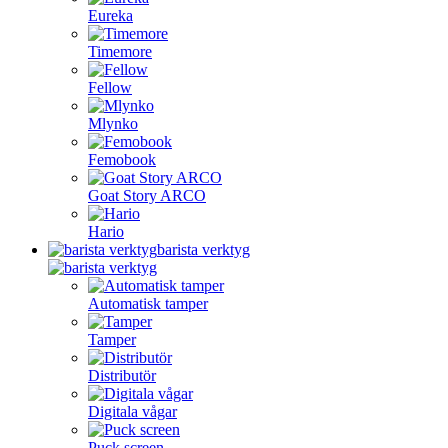
Eureka
Timemore
Fellow
Mlynko
Femobook
Goat Story ARCO
Hario
barista verktyg
Automatisk tamper
Tamper
Distributör
Digitala vågar
Puck screen