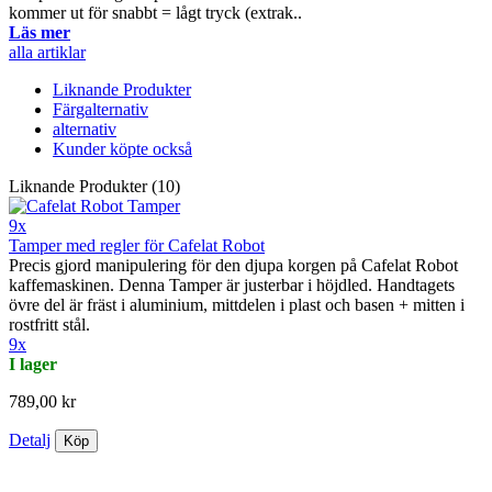
kommer ut för snabbt = lågt tryck (extrak..
Läs mer
alla artiklar
Liknande Produkter
Färgalternativ
alternativ
Kunder köpte också
Liknande Produkter (10)
9x
Tamper med regler för Cafelat Robot
Precis gjord manipulering för den djupa korgen på Cafelat Robot
kaffemaskinen. Denna Tamper är justerbar i höjdled. Handtagets
övre del är fräst i aluminium, mittdelen i plast och basen + mitten i
rostfritt stål.
9x
I lager
789,00 kr
Detalj
Köp