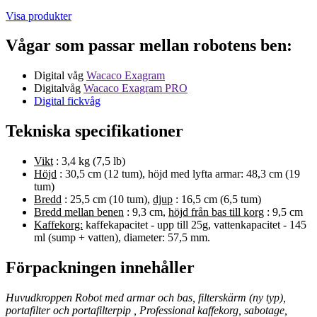
Visa produkter
Vågar som passar mellan robotens ben:
Digital våg
Wacaco Exagram
Digitalvåg
Wacaco Exagram PRO
Digital fickvåg
Tekniska specifikationer
Vikt
: 3,4 kg (7,5 lb)
Höjd
: 30,5 cm (12 tum), höjd med lyfta armar: 48,3 cm (19
tum)
Bredd
: 25,5 cm (10 tum),
djup
: 16,5 cm (6,5 tum)
Bredd mellan benen
: 9,3 cm,
höjd från bas till korg
: 9,5 cm
Kaffekorg:
kaffekapacitet - upp till 25g, vattenkapacitet - 145
ml (sump + vatten), diameter: 57,5 mm.
Förpackningen innehåller
Huvudkroppen Robot med armar och bas, filterskärm (ny typ),
portafilter och
portafilterpip
, Professional kaffekorg, sabotage,