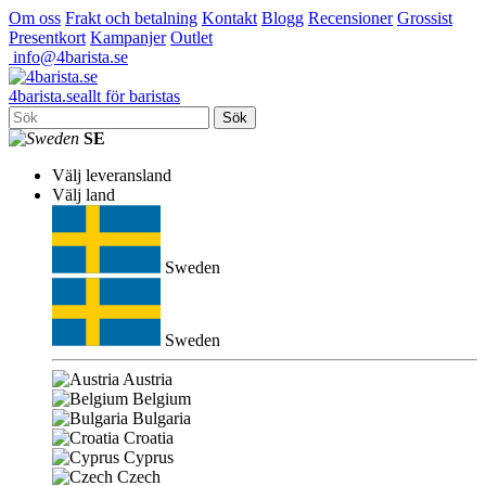
Om oss
Frakt och betalning
Kontakt
Blogg
Recensioner
Grossist
Presentkort
Kampanjer
Outlet
info@4barista.se
4
barista
.se
allt för baristas
Sök
SE
Välj leveransland
Välj land
Sweden
Sweden
Austria
Belgium
Bulgaria
Croatia
Cyprus
Czech