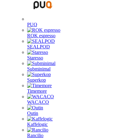
PUQ
ROK espresso
SEALPOD
Staresso
Subminimal
Superkop
Timemore
WACACO
Outin
Kaffelogic
Rancilio