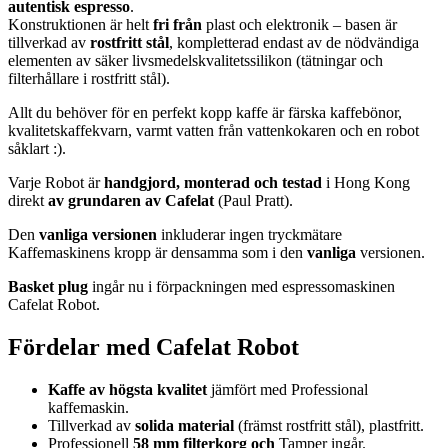
autentisk espresso
.
Konstruktionen är helt
fri från
plast och elektronik – basen är
tillverkad av
rostfritt stål
, kompletterad endast av de nödvändiga
elementen av säker livsmedelskvalitetssilikon (tätningar och
filterhållare i rostfritt stål).
Allt du behöver för en perfekt kopp kaffe är färska kaffebönor,
kvalitetskaffekvarn, varmt vatten från vattenkokaren och en robot
såklart :).
Varje Robot är
handgjord, monterad och testad
i Hong Kong
direkt
av grundaren av Cafelat
(Paul Pratt).
Den
vanliga versionen
inkluderar ingen tryckmätare
Kaffemaskinens kropp är densamma som i den
vanliga
versionen.
Basket plug
ingår nu i förpackningen med espressomaskinen
Cafelat Robot.
Fördelar med Cafelat Robot
Kaffe av högsta kvalitet
jämfört med Professional
kaffemaskin.
Tillverkad av
solida material
(främst rostfritt stål), plastfritt.
Professionell
58 mm filterkorg
och
Tamper ingår.