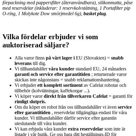
förpackning med pappersfilter (återanvändbara), silikonmatta, påse
med reservdelar (inkluderar: 1 reservkolvstätning, 1 Portafilter pip
O-ring, 1 Molykote Dow smörjmedel 6g),
basket plug
.
Vilka fördelar erbjuder vi som
auktoriserad säljare?
Alla varor finns
på vårt lager i
EU (Slovakien) =
snabb
leverans
till dig.
Vi tillhandahåller
våra kunder
standard EU, 24 månaders
garanti och service efter garantitiden
; returnerade varor
skickas inte någonstans = snabb reklamationshantering.
Vi erbjuder
ett komplett sortiment
av Cafelat robotar och
tillbehör (kolvtätningar, kaffekorgar ...).
Vi köper varor
direkt från tillverkaren Cafelat
= garanti för
rimligt slutpris.
Om du köper en robot från oss tillhandahåller vi även
service
efter garantitiden
, reservdelar tillgängliga endast för våra
kunder. Vi tillhandahåller därför service efter garantin
uteslutande till våra kunder.
Vi kan erbjuda våra kunder
extra reservdelar
som inte är
listade i vår butik. Ge oss bara ditt beställnings-ID för