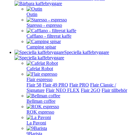
Outin
Staresso - espresso
Cafflano - filtrerat kaffe
Camping spisar
Speciella kaffebryggare
Cafelat Robot
Flair espresso
Flair 58
Flair 49 PRO
Flair PRO
Flair Classic /
Signature
Flair NEO FLEX
Flair 2GO
Flair tillbehör
Bellman coffee
ROK espresso
La Pavoni
9Barista