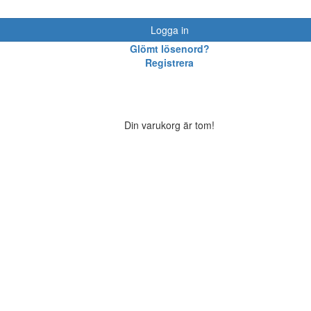
Logga in
Glömt lösenord?
Registrera
Din varukorg är tom!