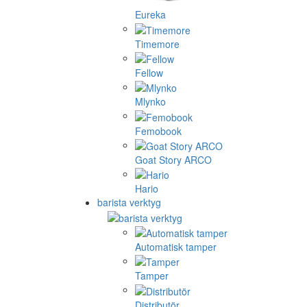
Eureka
Timemore
Fellow
Mlynko
Femobook
Goat Story ARCO
Hario
barista verktyg
Automatisk tamper
Tamper
Distributör