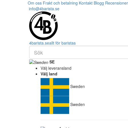
Om oss
Frakt och betalning
Kontakt
Blogg
Recensioner
info@4barista.se
4
barista
.se
allt för baristas
SE
Välj leveransland
Välj land
Sweden
Sweden