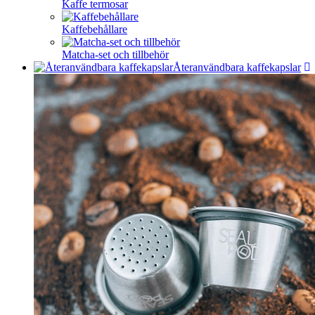
Kaffe termosar
Kaffebehållare
Matcha-set och tillbehör
Återanvändbara kaffekapslar