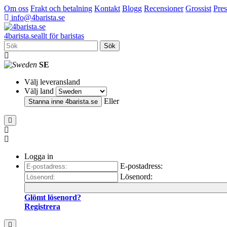
Om oss
Frakt och betalning
Kontakt
Blogg
Recensioner
Grossist
Pres
info@4barista.se
4
barista
.se
allt för baristas
Sök
SE
Välj leveransland
Välj land
Eller
Stanna inne
4barista.se
Logga in
E-postadress:
Lösenord:
Glömt lösenord?
Registrera