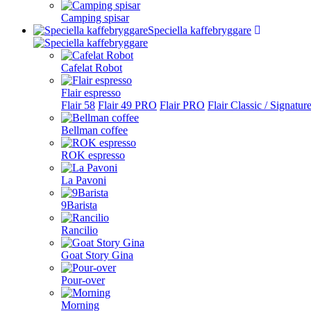
Camping spisar
Speciella kaffebryggare
Cafelat Robot
Flair espresso
Flair 58
Flair 49 PRO
Flair PRO
Flair Classic / Signatur
Bellman coffee
ROK espresso
La Pavoni
9Barista
Rancilio
Goat Story Gina
Pour-over
Morning