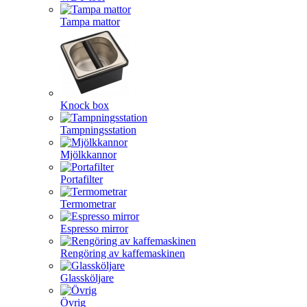
Tampa mattor
Knock box
Tampningsstation
Mjölkkannor
Portafilter
Termometrar
Espresso mirror
Rengöring av kaffemaskinen
Glassköljare
Övrig