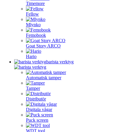
Timemore
Fellow
Mlynko
Femobook
Goat Story ARCO
Hario
barista verktyg
Automatisk tamper
Tamper
Distributör
Digitala vågar
Puck screen
WDT tool