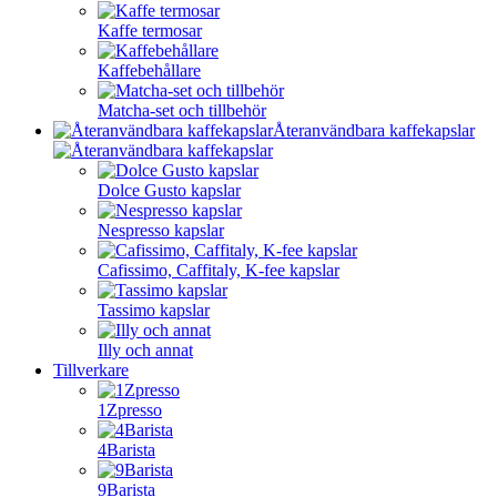
Kaffe termosar
Kaffebehållare
Matcha-set och tillbehör
Återanvändbara kaffekapslar
Dolce Gusto kapslar
Nespresso kapslar
Cafissimo, Caffitaly, K-fee kapslar
Tassimo kapslar
Illy och annat
Tillverkare
1Zpresso
4Barista
9Barista