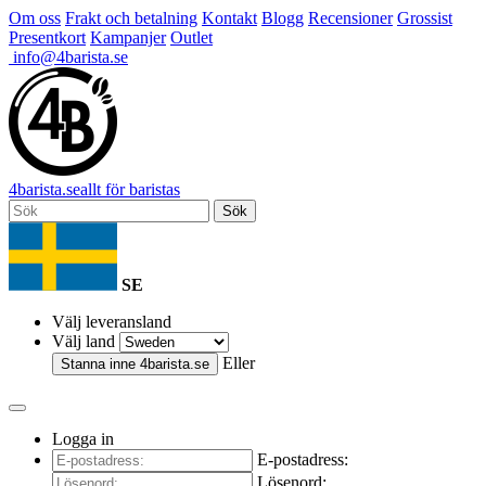
Om oss
Frakt och betalning
Kontakt
Blogg
Recensioner
Grossist
Presentkort
Kampanjer
Outlet
info@4barista.se
4
barista
.se
allt för baristas
Sök
SE
Välj leveransland
Välj land
Eller
Stanna inne
4barista.se
Logga in
E-postadress:
Lösenord: