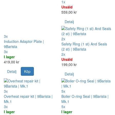
1x
Utsåld
559,00 kr
Detalj
3x
2x
Induction Adaptor Plate |
Safety Ring (1 st) And Seals
9Barista
(2 st) | 9Barista
3x
2x
I lager
Utsåld
419,00 kr
199,00 kr
Detalj
Köp
Detalj
3x
5x
Overheat repair kit | 9Barista |
Boiler O-ring Seal | 9Barista |
Mk.1
Mk.1
3x
5x
I lager
I lager