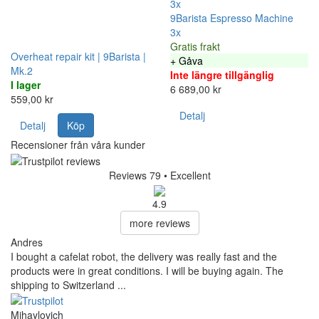
3x
9Barista Espresso Machine
3x
Gratis frakt
Overheat repair kit | 9Barista |
+ Gåva
Mk.2
Inte längre tillgänglig
I lager
6 689,00 kr
559,00 kr
Detalj
Detalj
Köp
Recensioner från våra kunder
Reviews 79
• Excellent
4.9
more reviews
Andres
I bought a cafelat robot, the delivery was really fast and the
products were in great conditions. I will be buying again. The
shipping to Switzerland ...
Mihaylovich