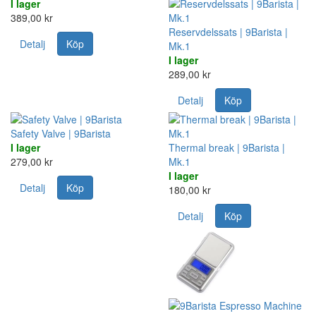
I lager
389,00 kr
Reservdelssats | 9Barista |
Detalj
Köp
Mk.1
I lager
289,00 kr
Detalj
Köp
Safety Valve | 9Barista
I lager
Thermal break | 9Barista |
279,00 kr
Mk.1
I lager
Detalj
Köp
180,00 kr
Detalj
Köp