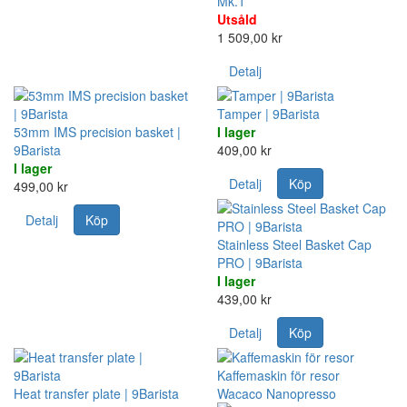
Mk.1
Utsåld
1 509,00 kr
Detalj
Tamper | 9Barista
53mm IMS precision basket |
I lager
9Barista
409,00 kr
I lager
Detalj
Köp
499,00 kr
Detalj
Köp
Stainless Steel Basket Cap
PRO | 9Barista
I lager
439,00 kr
Detalj
Köp
Kaffemaskin för resor
Heat transfer plate | 9Barista
Wacaco Nanopresso