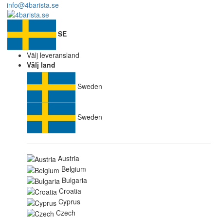
info@4barista.se
SE
Välj leveransland
Välj land
Sweden
Sweden
Austria
Belgium
Bulgaria
Croatia
Cyprus
Czech