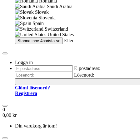
Romania
Saudi Arabia
Slovak
Slovenia
Spain
Switzerland
United States
Eller
Stanna inne
4barista.se
Logga in
E-postadress:
Lösenord:
Glömt lösenord?
Registrera
0
0,00 kr
Din varukorg är tom!