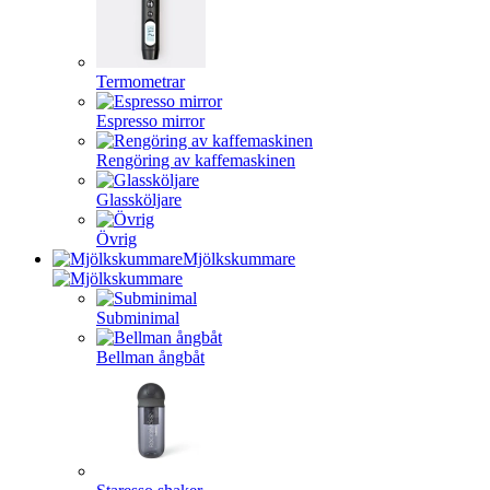
Termometrar
Espresso mirror
Rengöring av kaffemaskinen
Glassköljare
Övrig
Mjölkskummare
Subminimal
Bellman ångbåt