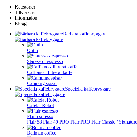
Kategorier
Tillverkare
Information
Blogg
Bärbara kaffebryggare
Outin
Staresso - espresso
Cafflano - filtrerat kaffe
Camping spisar
Speciella kaffebryggare
Cafelat Robot
Flair espresso
Flair 58
Flair 49 PRO
Flair PRO
Flair Classic / Signatur
Bellman coffee