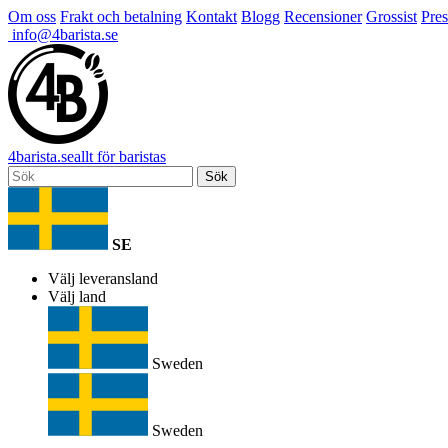
Om oss
Frakt och betalning
Kontakt
Blogg
Recensioner
Grossist
Pres
info@4barista.se
4
barista
.se
allt för baristas
Sök
SE
Välj leveransland
Välj land
Sweden
Sweden