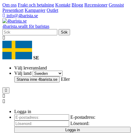
Om oss
Frakt och betalning
Kontakt
Blogg
Recensioner
Grossist
Presentkort
Kampanjer
Outlet
info@4barista.se
4
barista
.se
allt för baristas
Sök
SE
Välj leveransland
Välj land
Eller
Stanna inne
4barista.se
Logga in
E-postadress:
Lösenord:
Logga in