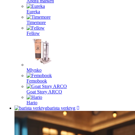
Andra märken
Eureka
Timemore
Fellow
Mlynko
Femobook
Goat Story ARCO
Hario
barista verktyg