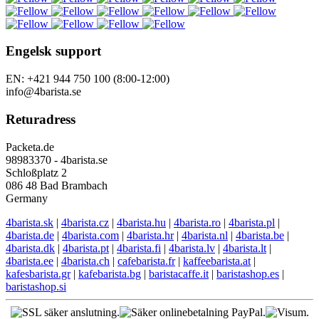
Engelsk support
EN: +421 944 750 100 (8:00-12:00)
info@4barista.se
Returadress
Packeta.de
98983370 - 4barista.se
Schloßplatz 2
086 48 Bad Brambach
Germany
4barista.sk
|
4barista.cz
|
4barista.hu
|
4barista.ro
|
4barista.pl
|
4barista.de
|
4barista.com
|
4barista.hr
|
4barista.nl
|
4barista.be
|
4barista.dk
|
4barista.pt
|
4barista.fi
|
4barista.lv
|
4barista.lt
|
4barista.ee
|
4barista.ch
|
cafebarista.fr
|
kaffeebarista.at
|
kafesbarista.gr
|
kafebarista.bg
|
baristacaffe.it
|
baristashop.es
|
baristashop.si