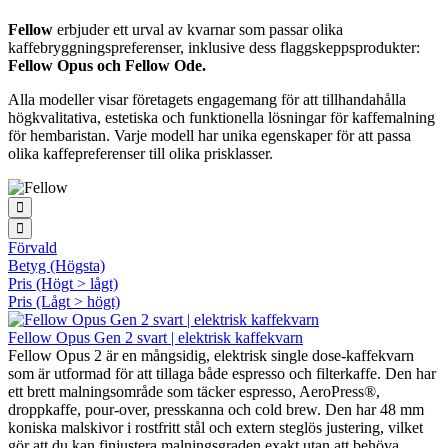
Fellow
erbjuder ett urval av kvarnar som passar olika
kaffebryggningspreferenser, inklusive dess flaggskeppsprodukter:
Fellow Opus och Fellow Ode.
Alla modeller visar företagets engagemang för att tillhandahålla
högkvalitativa, estetiska och funktionella lösningar för kaffemalning
för hembaristan. Varje modell har unika egenskaper för att passa
olika kaffepreferenser till olika prisklasser.
Förvald
Betyg (Högsta)
Pris (Högt > lågt)
Pris (Lågt > högt)
Fellow Opus Gen 2 svart | elektrisk kaffekvarn
Fellow Opus 2 är en mångsidig, elektrisk single dose-kaffekvarn
som är utformad för att tillaga både espresso och filterkaffe. Den har
ett brett malningsområde som täcker espresso, AeroPress®,
droppkaffe, pour-over, presskanna och cold brew. Den har 48 mm
koniska malskivor i rostfritt stål och extern steglös justering, vilket
gör att du kan finjustera malningsgraden exakt utan att behöva