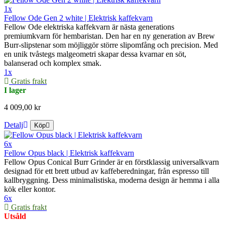
1x
Fellow Ode Gen 2 white | Elektrisk kaffekvarn
Fellow Ode elektriska kaffekvarn är nästa generations
premiumkvarn för hembaristan. Den har en ny generation av Brew
Burr-slipstenar som möjliggör större slipomfång och precision. Med
en unik tvåstegs malgeometri skapar dessa kvarnar en söt,
balanserad och komplex smak.
1x
Gratis frakt
I lager
4 009,00 kr
Detalj
Köp
6x
Fellow Opus black | Elektrisk kaffekvarn
Fellow Opus Conical Burr Grinder är en förstklassig universalkvarn
designad för ett brett utbud av kaffeberedningar, från espresso till
kallbryggning. Dess minimalistiska, moderna design är hemma i alla
kök eller kontor.
6x
Gratis frakt
Utsåld