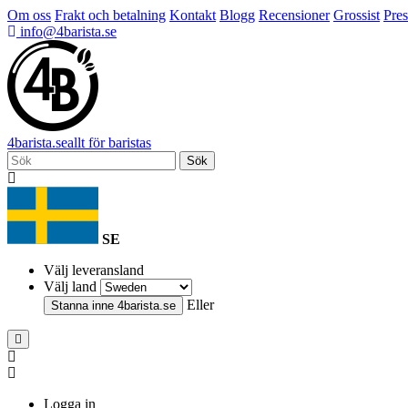
Om oss
Frakt och betalning
Kontakt
Blogg
Recensioner
Grossist
Pres
info@4barista.se
4
barista
.se
allt för baristas
Sök
SE
Välj leveransland
Välj land
Eller
Stanna inne
4barista.se
Logga in