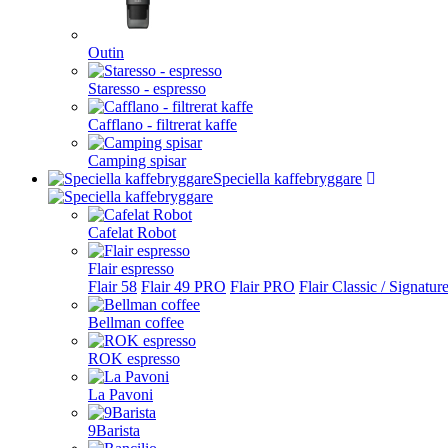
Outin
Staresso - espresso
Cafflano - filtrerat kaffe
Camping spisar
Speciella kaffebryggare
Cafelat Robot
Flair espresso
Flair 58
Flair 49 PRO
Flair PRO
Flair Classic / Signatur
Bellman coffee
ROK espresso
La Pavoni
9Barista