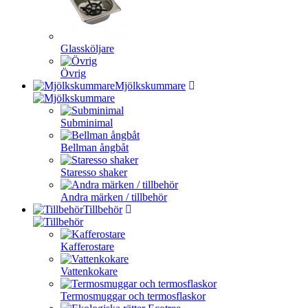
Glassköljare
Övrig
Mjölkskummare
Subminimal
Bellman ångbåt
Staresso shaker
Andra märken / tillbehör
Tillbehör
Kafferostare
Vattenkokare
Termosmuggar och termosflaskor