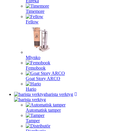
Eureka
Timemore
Fellow
Mlynko
Femobook
Goat Story ARCO
Hario
barista verktyg
Automatisk tamper
Tamper