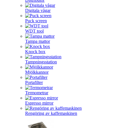
Distributör
Digitala vågar
Puck screen
WDT tool
Tampa mattor
Knock box
Tampningsstation
Mjölkkannor
Portafilter
Termometrar
Espresso mirror
Rengöring av kaffemaskinen