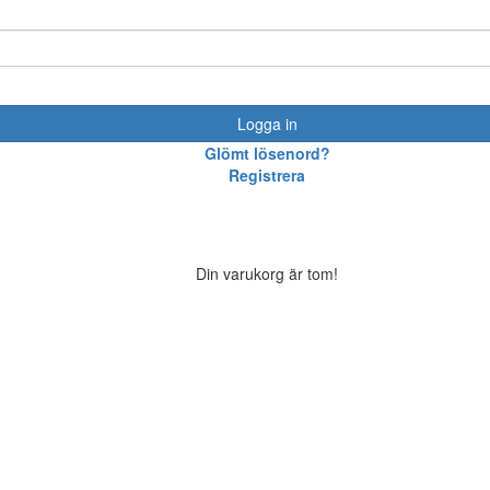
Logga in
Glömt lösenord?
Registrera
Din varukorg är tom!