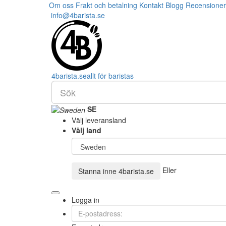
Om oss
Frakt och betalning
Kontakt
Blogg
Recensioner
info@4barista.se
4
barista
.se
allt för baristas
SE
Välj leveransland
Välj land
Eller
Stanna inne
4barista.se
Logga in