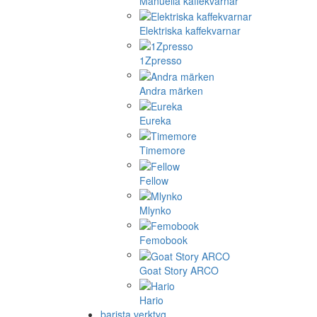
Manuella kaffekvarnar
Elektriska kaffekvarnar
1Zpresso
Andra märken
Eureka
Timemore
Fellow
Mlynko
Femobook
Goat Story ARCO
Hario
barista verktyg