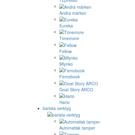
1Zpresso
Andra märken
Eureka
Timemore
Fellow
Mlynko
Femobook
Goat Story ARCO
Hario
barista verktyg
Automatisk tamper