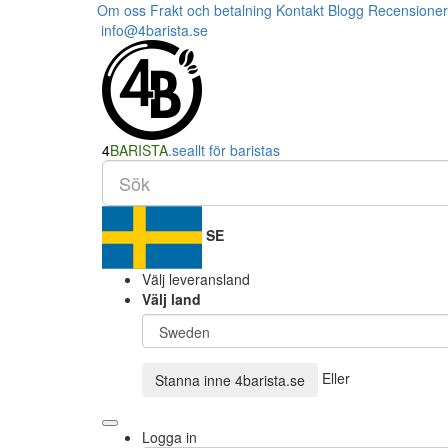
Om oss
Frakt och betalning
Kontakt
Blogg
Recensioner
info@4barista.se
4
BARISTA
.se
allt för baristas
SE
Välj leveransland
Välj land
Eller
Stanna inne
4barista.se
Logga in