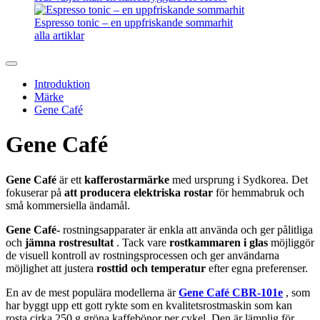
Espresso tonic – en uppfriskande sommarhit
alla artiklar
Introduktion
Märke
Gene Café
Gene Café
Gene Café
är ett
kafferostarmärke
med ursprung i Sydkorea. Det
fokuserar på
att producera elektriska rostar
för hemmabruk och
små kommersiella ändamål.
Gene Café-
rostningsapparater är enkla att använda och ger pålitliga
och
jämna rostresultat
. Tack vare
rostkammaren i glas
möjliggör
de visuell kontroll av rostningsprocessen och ger användarna
möjlighet att justera
rosttid och temperatur
efter egna preferenser.
En av de mest populära modellerna är
Gene Café CBR-101e
, som
har byggt upp ett gott rykte som en kvalitetsrostmaskin som kan
rosta cirka 250 g gröna kaffebönor per cykel. Den är lämplig för