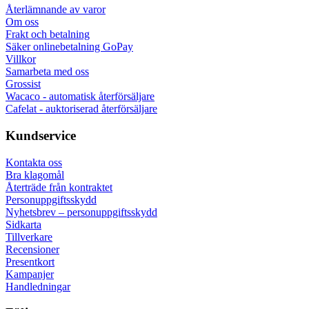
Återlämnande av varor
Om oss
Frakt och betalning
Säker onlinebetalning GoPay
Villkor
Samarbeta med oss
Grossist
Wacaco - automatisk återförsäljare
Cafelat - auktoriserad återförsäljare
Kundservice
Kontakta oss
Bra klagomål
Återträde från kontraktet
Personuppgiftsskydd
Nyhetsbrev – personuppgiftsskydd
Sidkarta
Tillverkare
Recensioner
Presentkort
Kampanjer
Handledningar