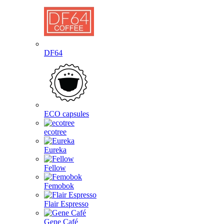
DF64
ECO capsules
ecotree
Eureka
Fellow
Femobok
Flair Espresso
Gene Café