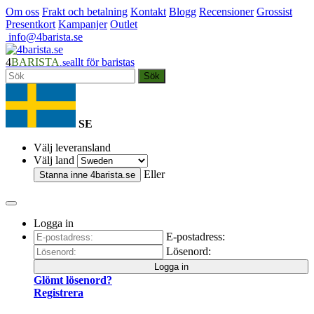
Om oss
Frakt och betalning
Kontakt
Blogg
Recensioner
Grossist
Presentkort
Kampanjer
Outlet
info@4barista.se
4
BARISTA
allt för baristas
.se
Sök
SE
Välj leveransland
Välj land
Eller
Stanna inne
4barista.se
Logga in
E-postadress:
Lösenord:
Logga in
Glömt lösenord?
Registrera