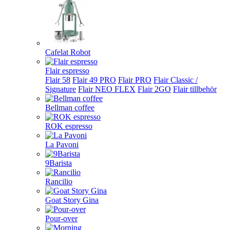
Cafelat Robot
Flair espresso
Flair 58
Flair 49 PRO
Flair PRO
Flair Classic /
Signature
Flair NEO FLEX
Flair 2GO
Flair tillbehör
Bellman coffee
ROK espresso
La Pavoni
9Barista
Rancilio
Goat Story Gina
Pour-over