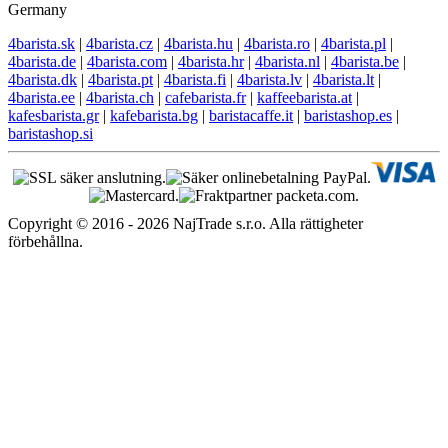
Germany
4barista.sk
|
4barista.cz
|
4barista.hu
|
4barista.ro
|
4barista.pl
|
4barista.de
|
4barista.com
|
4barista.hr
|
4barista.nl
|
4barista.be
|
4barista.dk
|
4barista.pt
|
4barista.fi
|
4barista.lv
|
4barista.lt
|
4barista.ee
|
4barista.ch
|
cafebarista.fr
|
kaffeebarista.at
|
kafesbarista.gr
|
kafebarista.bg
|
baristacaffe.it
|
baristashop.es
|
baristashop.si
Copyright © 2016 - 2026 NajTrade s.r.o. Alla rättigheter
förbehållna.