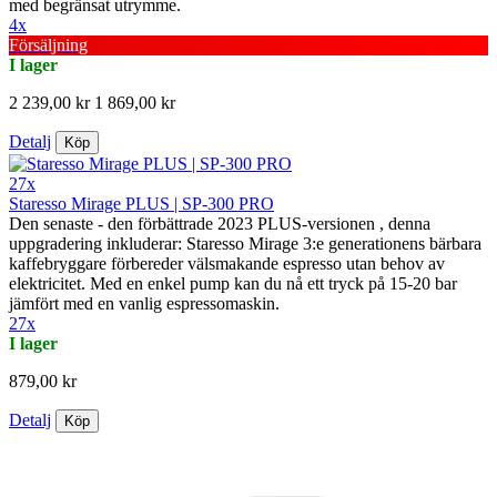
med begränsat utrymme.
4x
Försäljning
I lager
2 239,00 kr
1 869,00 kr
Detalj
Köp
27x
Staresso Mirage PLUS | SP-300 PRO
Den senaste - den förbättrade 2023 PLUS-versionen , denna
uppgradering inkluderar: Staresso Mirage 3:e generationens bärbara
kaffebryggare förbereder välsmakande espresso utan behov av
elektricitet. Med en enkel pump kan du nå ett tryck på 15-20 bar
jämfört med en vanlig espressomaskin.
27x
I lager
879,00 kr
Detalj
Köp