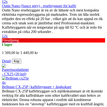
12x
Outin Nano (Space grey) - resebryggare för kaffe
Outin Nano resebryggare är en av de lättaste och mest kompakta
elektriska espressobryggarna på marknaden. Trots sin lilla storlek
erbjuder den en effekt på 20 bar , vilket gör att du kan uppnå en rik
crema och smak som är jämförbar med Professional-maskiner.
Kaffebryggaren når en temperatur på upp till 92 °C och är redo för
extraktion på cirka 200 sekunder .
12x
Försäljning
I lager
1 569,00 kr
1 449,00 kr
Detalj
Köp
4x
Bellman CX-25P | kaffebryggare + ångkokare
Bellman CX-25P kaffebryggare och mjölkskummare är ett ikoniskt
verktyg för alla kaffeälskare som söker kafékvalitet utan behov av
elektricitet. Denna robusta apparat i rostfritt stål kombinerar
funktionen hos en "stovetop" kaffebryggare med en kraftfull ångrör,