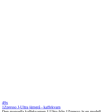
49x
1Zpresso J-Ultra järngrå - kaffekvarn
Den manuella kaffekvarnen J-Ultra från 1Zpresso är en modell