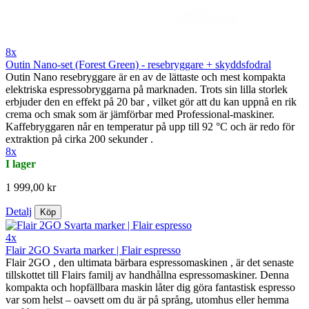
8x
Outin Nano-set (Forest Green) - resebryggare + skyddsfodral
Outin Nano resebryggare är en av de lättaste och mest kompakta
elektriska espressobryggarna på marknaden. Trots sin lilla storlek
erbjuder den en effekt på 20 bar , vilket gör att du kan uppnå en rik
crema och smak som är jämförbar med Professional-maskiner.
Kaffebryggaren når en temperatur på upp till 92 °C och är redo för
extraktion på cirka 200 sekunder .
8x
I lager
1 999,00 kr
Detalj
Köp
4x
Flair 2GO Svarta marker | Flair espresso
Flair 2GO , den ultimata bärbara espressomaskinen , är det senaste
tillskottet till Flairs familj av handhållna espressomaskiner. Denna
kompakta och hopfällbara maskin låter dig göra fantastisk espresso
var som helst – oavsett om du är på språng, utomhus eller hemma