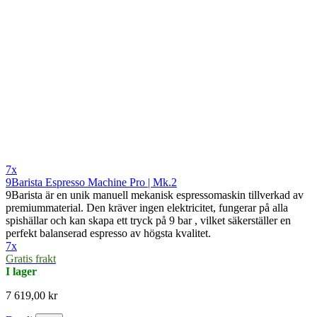
7x
9Barista Espresso Machine Pro | Mk.2
9Barista är en unik manuell mekanisk espressomaskin tillverkad av
premiummaterial. Den kräver ingen elektricitet, fungerar på alla
spishällar och kan skapa ett tryck på 9 bar , vilket säkerställer en
perfekt balanserad espresso av högsta kvalitet.
7x
Gratis frakt
I lager
7 619,00 kr