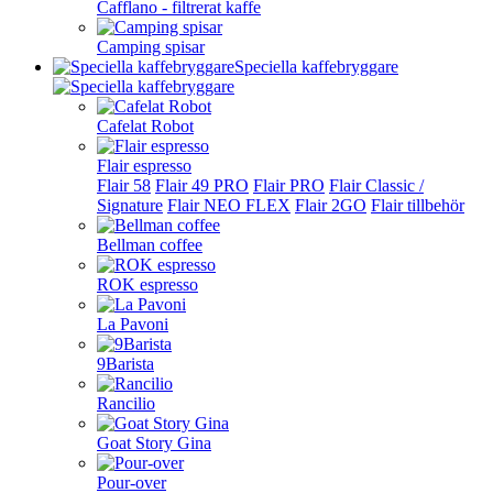
Cafflano - filtrerat kaffe
Camping spisar
Speciella kaffebryggare
Cafelat Robot
Flair espresso
Flair 58
Flair 49 PRO
Flair PRO
Flair Classic /
Signature
Flair NEO FLEX
Flair 2GO
Flair tillbehör
Bellman coffee
ROK espresso
La Pavoni
9Barista
Rancilio
Goat Story Gina
Pour-over