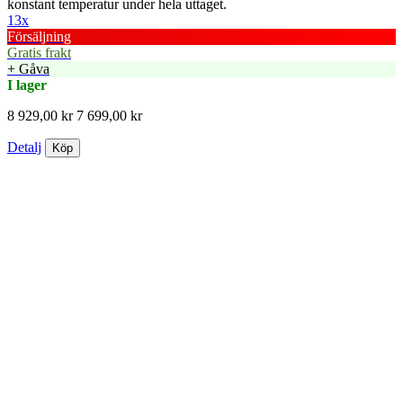
konstant temperatur under hela uttaget.
13x
Försäljning
Gratis frakt
+ Gåva
I lager
8 929,00 kr
7 699,00 kr
Detalj
Köp