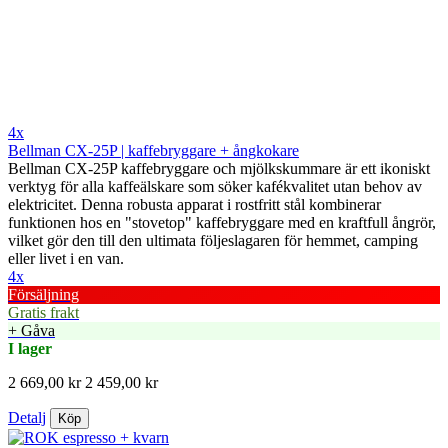
4x
Bellman CX-25P | kaffebryggare + ångkokare
Bellman CX-25P kaffebryggare och mjölkskummare är ett ikoniskt
verktyg för alla kaffeälskare som söker kafékvalitet utan behov av
elektricitet. Denna robusta apparat i rostfritt stål kombinerar
funktionen hos en "stovetop" kaffebryggare med en kraftfull ångrör,
vilket gör den till den ultimata följeslagaren för hemmet, camping
eller livet i en van.
4x
Försäljning
Gratis frakt
+ Gåva
I lager
2 669,00 kr
2 459,00 kr
Detalj
Köp