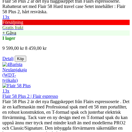
Flair 58 Plus 2 är det nya flaggskeppet från Flairs espressoserie.
Rabatterat set med Flair 58 Hard travel case Setet innehåller : Flair
58 Plus 2, hårt resväska.
13x
Försäljning
Gratis frakt
+ Gåva
I lager
9 599,00 kr
8 459,00 kr
Detalj
Köp
13x
Flair 58 Plus 2 | Flair espresso
Flair 58 Plus 2 är det nya flaggskeppet från Flairs espressoserie . Det
är en kaffemaskin med Professional spak med ett 58 mm portafilter,
en robust konstruktion, en T-formad spak och justerbar elektrisk
förvärmning. Tack vare en ny design med en T-formad spak du kan
uppnå ännu mer tryck med mindre kraft än med modellerna PRO2
och Classic/Signature. Den inbyggda förvärmaren säkerställer en