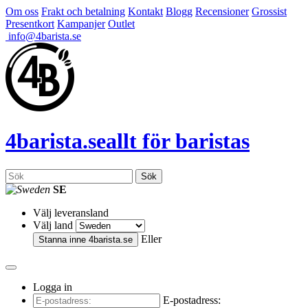
Om oss
Frakt och betalning
Kontakt
Blogg
Recensioner
Grossist
Presentkort
Kampanjer
Outlet
info@4barista.se
4
barista
.se
allt för baristas
Sök
SE
Välj leveransland
Välj land
Eller
Stanna inne
4barista.se
Logga in
E-postadress: