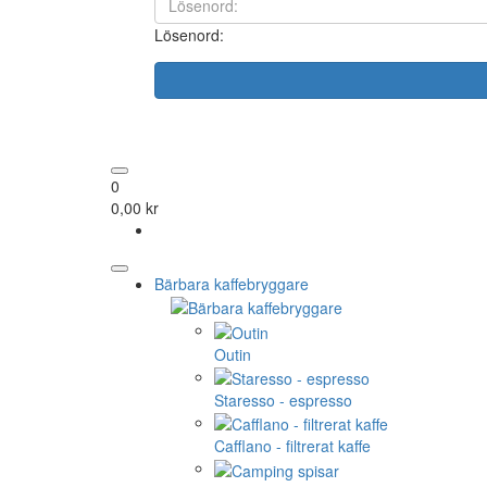
Lösenord:
0
0,00 kr
Bärbara kaffebryggare
Outin
Staresso - espresso
Cafflano - filtrerat kaffe