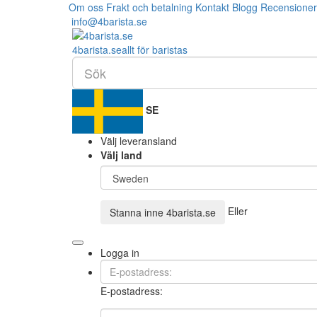
Om oss
Frakt och betalning
Kontakt
Blogg
Recensioner
info@4barista.se
4
barista
.se
allt för baristas
SE
Välj leveransland
Välj land
Eller
Stanna inne
4barista.se
Logga in
E-postadress: