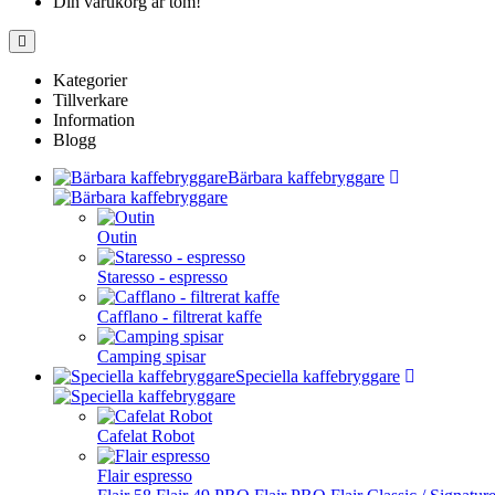
Din varukorg är tom!
Kategorier
Tillverkare
Information
Blogg
Bärbara kaffebryggare
Outin
Staresso - espresso
Cafflano - filtrerat kaffe
Camping spisar
Speciella kaffebryggare
Cafelat Robot
Flair espresso