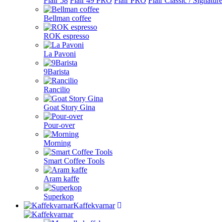
Flair 58
Flair 49 PRO
Flair PRO
Flair Classic / Signatur
Bellman coffee
ROK espresso
La Pavoni
9Barista
Rancilio
Goat Story Gina
Pour-over
Morning
Smart Coffee Tools
Aram kaffe
Superkop
Kaffekvarnar