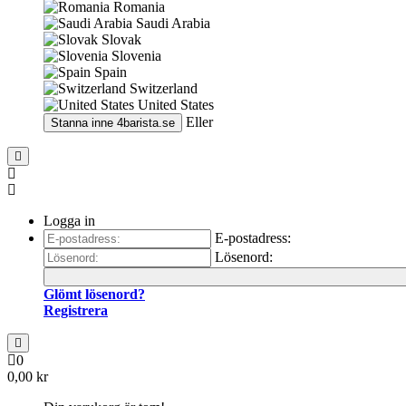
Romania
Saudi Arabia
Slovak
Slovenia
Spain
Switzerland
United States
Eller
Stanna inne
4barista.se
Logga in
E-postadress:
Lösenord:
Glömt lösenord?
Registrera
0
0,00 kr