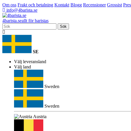
Om oss
Frakt och betalning
Kontakt
Blogg
Recensioner
Grossist
Pres
info@4barista.se
4
barista
.se
allt för baristas
Sök
SE
Välj leveransland
Välj land
Sweden
Sweden
Austria