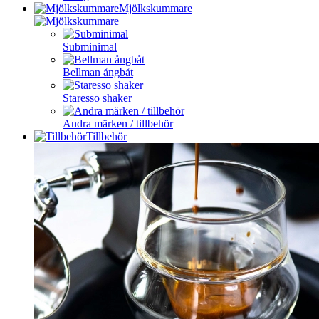
Mjölkskummare
Subminimal
Bellman ångbåt
Staresso shaker
Andra märken / tillbehör
Tillbehör