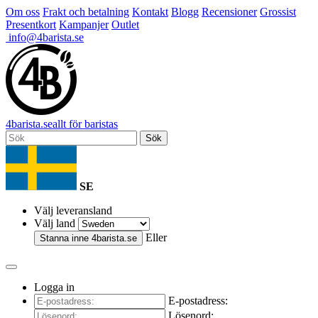
Om oss
Frakt och betalning
Kontakt
Blogg
Recensioner
Grossist
Presentkort
Kampanjer
Outlet
info@4barista.se
4
barista
.se
allt för baristas
Sök
SE
Välj leveransland
Välj land
Eller
Stanna inne
4barista.se
Logga in
E-postadress:
Lösenord: