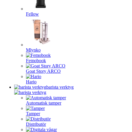
Fellow
Mlynko
Femobook
Goat Story ARCO
Hario
barista verktyg
Automatisk tamper
Tamper
Distributör