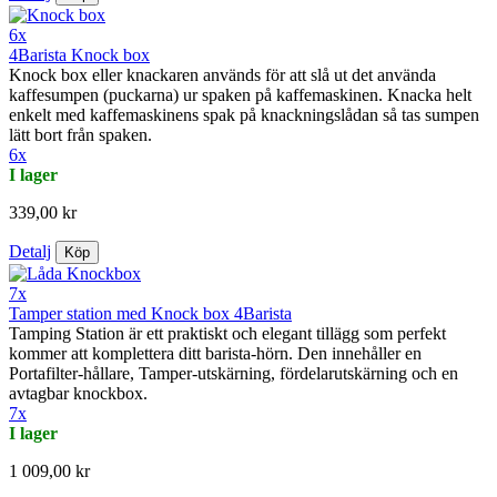
6x
4Barista Knock box
Knock box eller knackaren används för att slå ut det använda
kaffesumpen (puckarna) ur spaken på kaffemaskinen. Knacka helt
enkelt med kaffemaskinens spak på knackningslådan så tas sumpen
lätt bort från spaken.
6x
I lager
339,00 kr
Detalj
Köp
7x
Tamper station med Knock box 4Barista
Tamping Station är ett praktiskt och elegant tillägg som perfekt
kommer att komplettera ditt barista-hörn. Den innehåller en
Portafilter-hållare, Tamper-utskärning, fördelarutskärning och en
avtagbar knockbox.
7x
I lager
1 009,00 kr