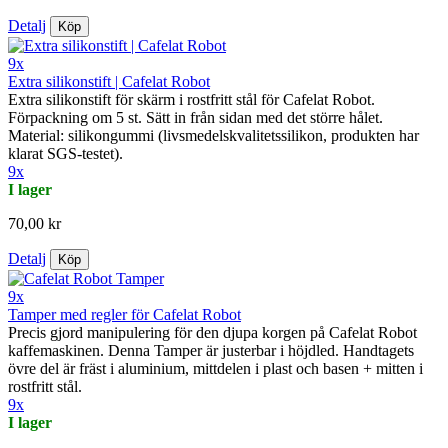
Detalj
Köp
9x
Extra silikonstift | Cafelat Robot
Extra silikonstift för skärm i rostfritt stål för Cafelat Robot.
Förpackning om 5 st. Sätt in från sidan med det större hålet.
Material: silikongummi (livsmedelskvalitetssilikon, produkten har
klarat SGS-testet).
9x
I lager
70,00 kr
Detalj
Köp
9x
Tamper med regler för Cafelat Robot
Precis gjord manipulering för den djupa korgen på Cafelat Robot
kaffemaskinen. Denna Tamper är justerbar i höjdled. Handtagets
övre del är fräst i aluminium, mittdelen i plast och basen + mitten i
rostfritt stål.
9x
I lager