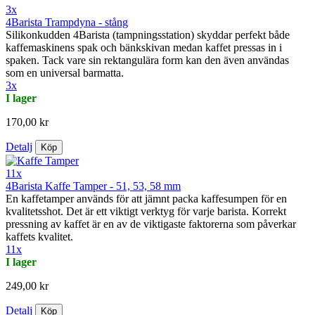
3x
4Barista Trampdyna - stång
Silikonkudden 4Barista (tampningsstation) skyddar perfekt både
kaffemaskinens spak och bänkskivan medan kaffet pressas in i
spaken. Tack vare sin rektangulära form kan den även användas
som en universal barmatta.
3x
I lager
170,00 kr
Detalj
Köp
11x
4Barista Kaffe Tamper - 51, 53, 58 mm
En kaffetamper används för att jämnt packa kaffesumpen för en
kvalitetsshot. Det är ett viktigt verktyg för varje barista. Korrekt
pressning av kaffet är en av de viktigaste faktorerna som påverkar
kaffets kvalitet.
11x
I lager
249,00 kr
Detalj
Köp