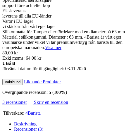
Specialiserad återförsäljare
support före och efter köp
EU-leverans
leverans till alla EU-länder
Varor i EU-lager
vi skickar från vårt eget lager
Silikonmatta för Tamper eller fördelare med en diameter på 63 mm.
Material : silikongummi. Diameter : 63 mm. 4Barista är vårt eget
varumärke under vilket vi tar premiumverktyg från barista till den
europeiska marknaden.
Visa mer
80,00 kr
Exkl moms: 64,00 kr
Utsåld
förväntat datum för tillgänglighet: 03.11.2026
Liknande Produkter
Vakthund
Övergripande recension:
5
(
100%
)
3 recensioner
Skriv en recension
Tillverkare:
4Barista
Beskrivning
Recensioner (3)