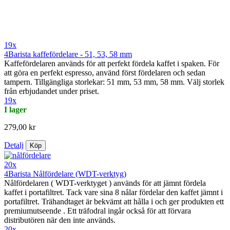
19x
4Barista kaffefördelare - 51, 53, 58 mm
Kaffefördelaren används för att perfekt fördela kaffet i spaken. För
att göra en perfekt espresso, använd först fördelaren och sedan
tampern. Tillgängliga storlekar: 51 mm, 53 mm, 58 mm. Välj storlek
från erbjudandet under priset.
19x
I lager
279,00 kr
Detalj
Köp
20x
4Barista Nålfördelare (WDT-verktyg)
Nålfördelaren ( WDT-verktyget ) används för att jämnt fördela
kaffet i portafiltret. Tack vare sina 8 nålar fördelar den kaffet jämnt i
portafiltret. Trähandtaget är bekvämt att hålla i och ger produkten ett
premiumutseende . Ett träfodral ingår också för att förvara
distributören när den inte används.
20x