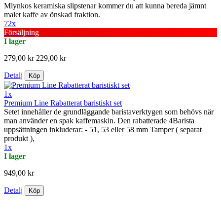
Mlynkos keramiska slipstenar kommer du att kunna bereda jämnt
malet kaffe av önskad fraktion.
72x
Försäljning
I lager
279,00 kr
229,00 kr
Detalj
Köp
1x
Premium Line Rabatterat baristiskt set
Setet innehåller de grundläggande baristaverktygen som behövs när
man använder en spak kaffemaskin. Den rabatterade 4Barista
uppsättningen inkluderar: - 51, 53 eller 58 mm Tamper ( separat
produkt ),
1x
I lager
949,00 kr
Detalj
Köp