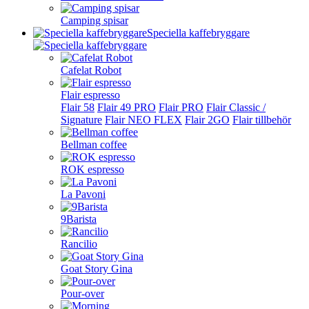
Camping spisar
Speciella kaffebryggare
Cafelat Robot
Flair espresso
Flair 58
Flair 49 PRO
Flair PRO
Flair Classic /
Signature
Flair NEO FLEX
Flair 2GO
Flair tillbehör
Bellman coffee
ROK espresso
La Pavoni
9Barista
Rancilio
Goat Story Gina
Pour-over