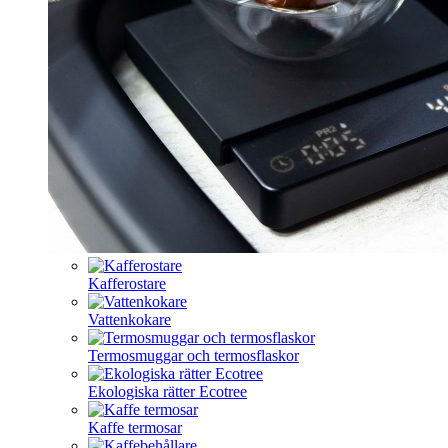
Kafferostare
Vattenkokare
Termosmuggar och termosflaskor
Ekologiska rätter Ecotree
Kaffe termosar