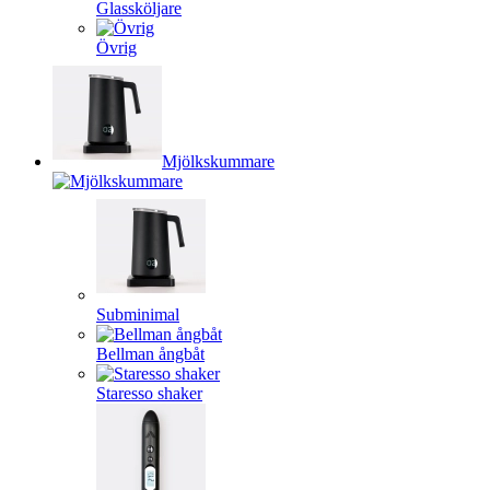
Glassköljare
Övrig
Mjölkskummare
Subminimal
Bellman ångbåt
Staresso shaker