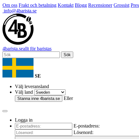
Om oss
Frakt och betalning
Kontakt
Blogg
Recensioner
Grossist
Pres
info@4barista.se
4
barista
.se
allt för baristas
Sök
SE
Välj leveransland
Välj land
Eller
Stanna inne
4barista.se
Logga in
E-postadress:
Lösenord: