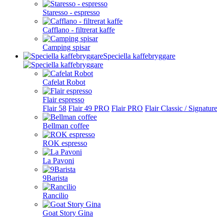
Staresso - espresso
Cafflano - filtrerat kaffe
Camping spisar
Speciella kaffebryggare
Cafelat Robot
Flair espresso
Flair 58
Flair 49 PRO
Flair PRO
Flair Classic / Signatur
Bellman coffee
ROK espresso
La Pavoni
9Barista
Rancilio
Goat Story Gina