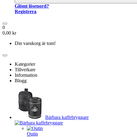
Glömt lösenord?
Registrera
0
0,00 kr
Din varukorg är tom!
Kategorier
Tillverkare
Information
Blogg
Bärbara kaffebryggare
Outin