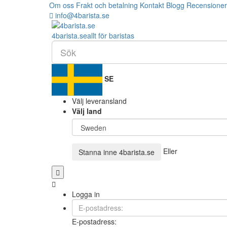
Om oss
Frakt och betalning
Kontakt
Blogg
Recensioner
info@4barista.se
4
barista
.se
allt för baristas
SE
Välj leveransland
Välj land
Eller
Stanna inne
4barista.se
Logga in
E-postadress: