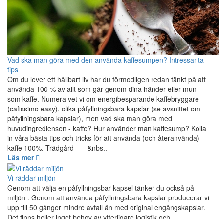
Vad ska man göra med den använda kaffesumpen? Intressanta
tips
Om du lever ett hållbart liv har du förmodligen redan tänkt på att
använda 100 % av allt som går genom dina händer eller mun –
som kaffe. Numera vet vi om energibesparande kaffebryggare
(cafissimo easy), olika påfyllningsbara kapslar (se avsnittet om
påfyllningsbara kapslar), men vad ska man göra med
huvudingrediensen - kaffe? Hur använder man kaffesump? Kolla
in våra bästa tips och tricks för att använda (och återanvända)
kaffe 100%. Trädgård &nbs..
Läs mer
Vi räddar miljön
Genom att välja en påfyllningsbar kapsel tänker du också på
miljön . Genom att använda påfyllningsbara kapslar producerar vi
upp till 50 gånger mindre avfall än med original engångskapslar.
Det finns heller inget behov av ytterligare logistik och