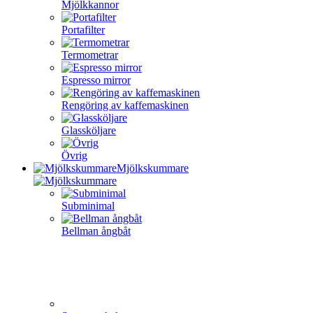
Mjölkkannor
Portafilter
Termometrar
Espresso mirror
Rengöring av kaffemaskinen
Glassköljare
Övrig
Mjölkskummare
Subminimal
Bellman ångbåt