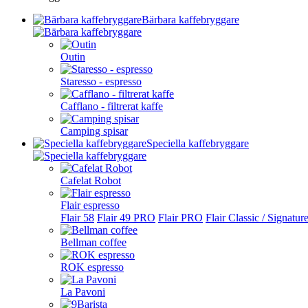
Bärbara kaffebryggare
Outin
Staresso - espresso
Cafflano - filtrerat kaffe
Camping spisar
Speciella kaffebryggare
Cafelat Robot
Flair espresso
Flair 58
Flair 49 PRO
Flair PRO
Flair Classic / Signatur
Bellman coffee
ROK espresso
La Pavoni