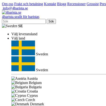
Om oss
Frakt och betalning
Kontakt
Blogg
Recensioner
Grossist
Pres
info@4barista.se
4
barista
.se
allt för baristas
Sök
SE
Välj leveransland
Välj land
Sweden
Sweden
Austria
Belgium
Bulgaria
Croatia
Cyprus
Czech
Denmark