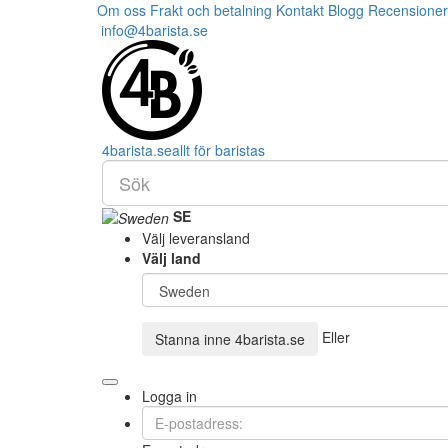
Om oss
Frakt och betalning
Kontakt
Blogg
Recensioner
info@4barista.se
4
barista
.se
allt för baristas
SE
Välj leveransland
Välj land
Eller
Stanna inne
4barista.se
Logga in