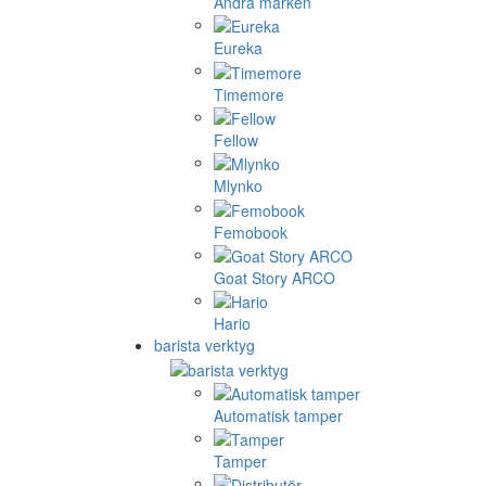
Andra märken
Eureka
Timemore
Fellow
Mlynko
Femobook
Goat Story ARCO
Hario
barista verktyg
Automatisk tamper
Tamper