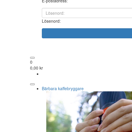
E-postadress:
Lösenord:
0
0,00 kr
Bärbara kaffebryggare