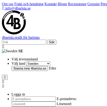
Om oss
Frakt och betalning
Kontakt
Blogg
Recensioner
Grossist
Pres
info@4barista.se
4
barista
.se
allt för baristas
Sök
SE
Välj leveransland
Välj land
Eller
Stanna inne
4barista.se
Logga in
E-postadress:
Lösenord: