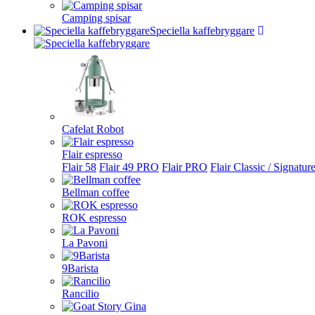
Camping spisar
Speciella kaffebryggare
Cafelat Robot
Flair espresso
Flair 58
Flair 49 PRO
Flair PRO
Flair Classic / Signatur
Bellman coffee
ROK espresso
La Pavoni
9Barista
Rancilio