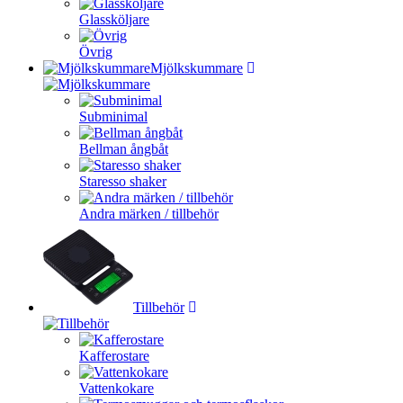
Glassköljare
Övrig
Mjölkskummare
Subminimal
Bellman ångbåt
Staresso shaker
Andra märken / tillbehör
Tillbehör
Kafferostare
Vattenkokare