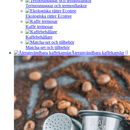
Termosmuggar och termosflaskor
Ekologiska rätter Ecotree
Kaffe termosar
Kaffebehållare
Matcha-set och tillbehör
Återanvändbara kaffekapslar