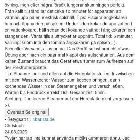
övning, men efter några försök fungerar skumningen perfekt.
Från kallt tillstånd tar det cirka 10 minuter för apparaten att
värmas upp på en elektrisk spishäll. Tips: Placera ångkokaren
tom och öppna den på spisen. Under tiden kokar du upp vatten i
en vattenkokare, häll sedan det kokande vattnet i ångkokaren och
stänger den. Vänta tills sluttrycket är uppnått. Total tid: 5 minuter.
Varning: Glöm inte den tomma ångkokaren på spisen ;-).
Schneller Versand, alles prima. Das Gerät selbst braucht etwas
Übung aber nach ein paar mal klappt das aufschäumen. Aus dem
kalten Zustand braucht das Gerät etwa 10min zum Aufheizen auf
der Elektroherdplatte.
Tip: Steamer leer und offen auf die Herdplatte stellen. Inzwischen
mit dem Wasserkocher Wasser zum kochen bringen, dann
kochendes Wasser in den Steamer geben und verschließen.
Warten bis Enddruck erreicht ist. Gesamtzeit: 5min.
Achtung: Den leeren Steamer auf der Herdplatte nicht vergessen
;-).
Översätt
Se original
• Betygsatt till
4barista.de
Christoph
24.03.2026
Tyvärr har jag inte kunnat använda mjölkskummaren ännu. Jag