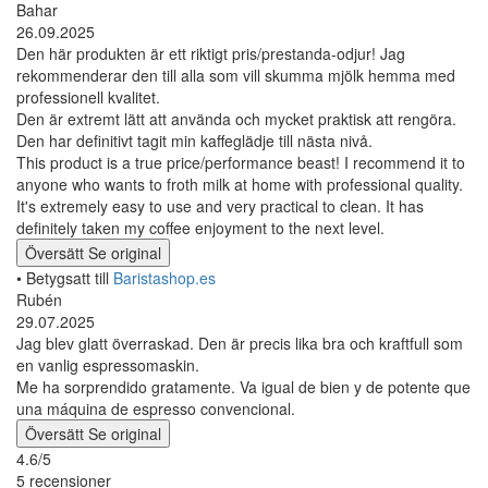
Bahar
26.09.2025
Den här produkten är ett riktigt pris/prestanda-odjur! Jag
rekommenderar den till alla som vill skumma mjölk hemma med
professionell kvalitet.
Den är extremt lätt att använda och mycket praktisk att rengöra.
Den har definitivt tagit min kaffeglädje till nästa nivå.
This product is a true price/performance beast! I recommend it to
anyone who wants to froth milk at home with professional quality.
It's extremely easy to use and very practical to clean. It has
definitely taken my coffee enjoyment to the next level.
Översätt
Se original
• Betygsatt till
Baristashop.es
Rubén
29.07.2025
Jag blev glatt överraskad. Den är precis lika bra och kraftfull som
en vanlig espressomaskin.
Me ha sorprendido gratamente. Va igual de bien y de potente que
una máquina de espresso convencional.
Översätt
Se original
4.6/5
5 recensioner