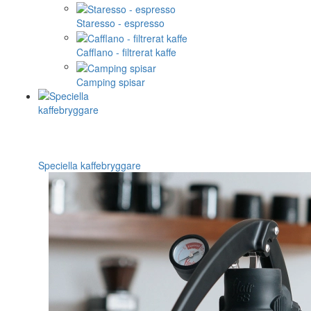
Staresso - espresso
Cafflano - filtrerat kaffe
Camping spisar
Speciella kaffebryggare