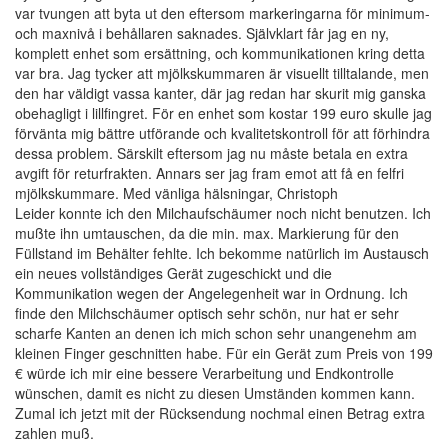
var tvungen att byta ut den eftersom markeringarna för minimum-
och maxnivå i behållaren saknades. Självklart får jag en ny,
komplett enhet som ersättning, och kommunikationen kring detta
var bra. Jag tycker att mjölkskummaren är visuellt tilltalande, men
den har väldigt vassa kanter, där jag redan har skurit mig ganska
obehagligt i lillfingret. För en enhet som kostar 199 euro skulle jag
förvänta mig bättre utförande och kvalitetskontroll för att förhindra
dessa problem. Särskilt eftersom jag nu måste betala en extra
avgift för returfrakten. Annars ser jag fram emot att få en felfri
mjölkskummare. Med vänliga hälsningar, Christoph
Leider konnte ich den Milchaufschäumer noch nicht benutzen. Ich
mußte ihn umtauschen, da die min. max. Markierung für den
Füllstand im Behälter fehlte. Ich bekomme natürlich im Austausch
ein neues vollständiges Gerät zugeschickt und die
Kommunikation wegen der Angelegenheit war in Ordnung. Ich
finde den Milchschäumer optisch sehr schön, nur hat er sehr
scharfe Kanten an denen ich mich schon sehr unangenehm am
kleinen Finger geschnitten habe. Für ein Gerät zum Preis von 199
€ würde ich mir eine bessere Verarbeitung und Endkontrolle
wünschen, damit es nicht zu diesen Umständen kommen kann.
Zumal ich jetzt mit der Rücksendung nochmal einen Betrag extra
zahlen muß.