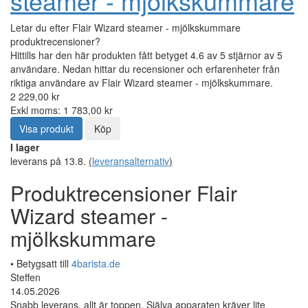
steamer - mjölkskummare
Letar du efter Flair Wizard steamer - mjölkskummare
produktrecensioner?
Hittills har den här produkten fått betyget 4.6 av 5 stjärnor av 5
användare. Nedan hittar du recensioner och erfarenheter från
riktiga användare av Flair Wizard steamer - mjölkskummare.
2 229,00 kr
Exkl moms: 1 783,00 kr
Visa produkt
Köp
I lager
leverans på 13.8.
(
leveransalternativ
)
Produktrecensioner Flair
Wizard steamer -
mjölkskummare
• Betygsatt till
4barista.de
Steffen
14.05.2026
Snabb leverans, allt är toppen. Själva apparaten kräver lite