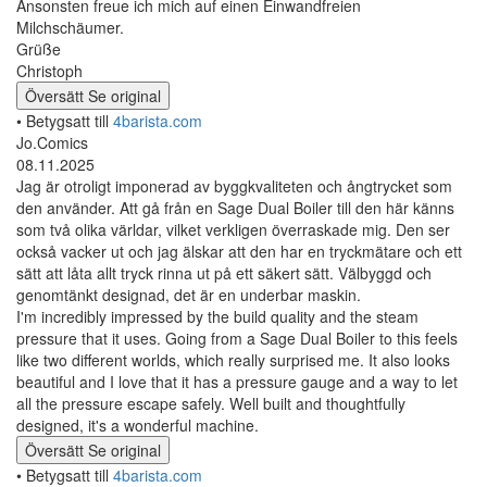
Ansonsten freue ich mich auf einen Einwandfreien
Milchschäumer.
Grüße
Christoph
Översätt
Se original
• Betygsatt till
4barista.com
Jo.Comics
08.11.2025
Jag är otroligt imponerad av byggkvaliteten och ångtrycket som
den använder. Att gå från en Sage Dual Boiler till den här känns
som två olika världar, vilket verkligen överraskade mig. Den ser
också vacker ut och jag älskar att den har en tryckmätare och ett
sätt att låta allt tryck rinna ut på ett säkert sätt. Välbyggd och
genomtänkt designad, det är en underbar maskin.
I'm incredibly impressed by the build quality and the steam
pressure that it uses. Going from a Sage Dual Boiler to this feels
like two different worlds, which really surprised me. It also looks
beautiful and I love that it has a pressure gauge and a way to let
all the pressure escape safely. Well built and thoughtfully
designed, it's a wonderful machine.
Översätt
Se original
• Betygsatt till
4barista.com