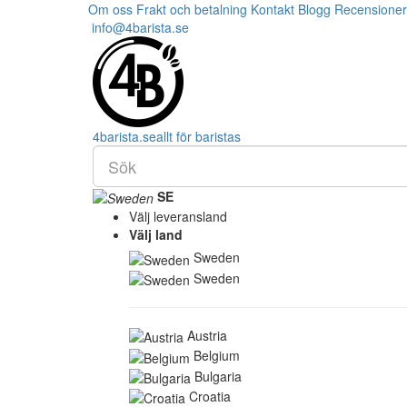
Om oss
Frakt och betalning
Kontakt
Blogg
Recensioner
info@4barista.se
4
barista
.se
allt för baristas
SE
Välj leveransland
Välj land
Sweden
Sweden
Austria
Belgium
Bulgaria
Croatia