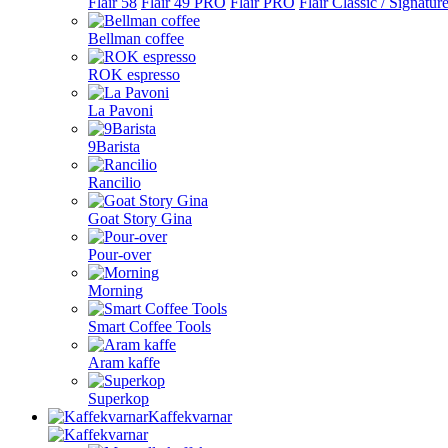
Flair 58
Flair 49 PRO
Flair PRO
Flair Classic / Signatur
Bellman coffee
ROK espresso
La Pavoni
9Barista
Rancilio
Goat Story Gina
Pour-over
Morning
Smart Coffee Tools
Aram kaffe
Superkop
Kaffekvarnar