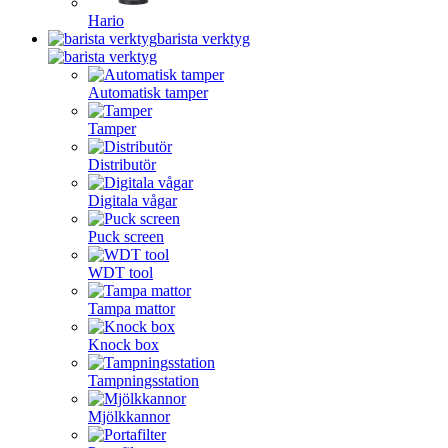
Hario
barista verktyg
Automatisk tamper
Tamper
Distributör
Digitala vågar
Puck screen
WDT tool
Tampa mattor
Knock box
Tampningsstation
Mjölkkannor