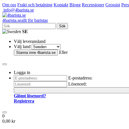
Om oss
Frakt och betalning
Kontakt
Blogg
Recensioner
Grossist
Pres
info@4barista.se
4
barista
.se
allt för baristas
Sök
SE
Välj leveransland
Välj land
Eller
Stanna inne
4barista.se
Logga in
E-postadress:
Lösenord:
Glömt lösenord?
Registrera
0
0,00 kr