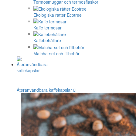
Termosmuggar och termosflaskor
Ekologiska rätter Ecotree
Kaffe termosar
Kaffebehållare
Matcha-set och tillbehör
Återanvändbara kaffekapslar