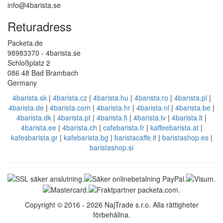
info@4barista.se
Returadress
Packeta.de
98983370 - 4barista.se
Schloßplatz 2
086 48 Bad Brambach
Germany
4barista.sk
|
4barista.cz
|
4barista.hu
|
4barista.ro
|
4barista.pl
|
4barista.de
|
4barista.com
|
4barista.hr
|
4barista.nl
|
4barista.be
|
4barista.dk
|
4barista.pt
|
4barista.fi
|
4barista.lv
|
4barista.lt
|
4barista.ee
|
4barista.ch
|
cafebarista.fr
|
kaffeebarista.at
|
kafesbarista.gr
|
kafebarista.bg
|
baristacaffe.it
|
baristashop.es
|
baristashop.si
Copyright © 2016 - 2026 NajTrade s.r.o. Alla rättigheter
förbehållna.