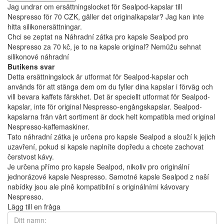
Jag undrar om ersättningslocket för Sealpod-kapslar till
Nespresso för 70 CZK, gäller det originalkapslar? Jag kan inte
hitta silikonersättningar.
Chci se zeptat na Náhradní zátka pro kapsle Sealpod pro
Nespresso za 70 kč, je to na kapsle original? Nemůžu sehnat
silikonové náhradní
Butikens svar
Detta ersättningslock är utformat för Sealpod-kapslar och
används för att stänga dem om du fyller dina kapslar i förväg och
vill bevara kaffets färskhet. Det är speciellt utformat för Sealpod-
kapslar, inte för original Nespresso-engångskapslar. Sealpod-
kapslarna från vårt sortiment är dock helt kompatibla med original
Nespresso-kaffemaskiner.
Tato náhradní zátka je určena pro kapsle Sealpod a slouží k jejich
uzavření, pokud si kapsle naplníte dopředu a chcete zachovat
čerstvost kávy.
Je určena přímo pro kapsle Sealpod, nikoliv pro originální
jednorázové kapsle Nespresso. Samotné kapsle Sealpod z naší
nabídky jsou ale plně kompatibilní s originálními kávovary
Nespresso.
Lägg till en fråga