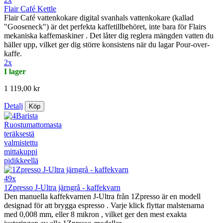
Flair Café Kettle
Flair Café vattenkokare digital svanhals vattenkokare (kallad
"Gooseneck") är det perfekta kaffetillbehöret, inte bara för Flairs
mekaniska kaffemaskiner . Det låter dig reglera mängden vatten du
häller upp, vilket ger dig större konsistens när du lagar Pour-over-
kaffe.
2x
I lager
1 119,00 kr
Detalj
Köp
49x
1Zpresso J-Ultra järngrå - kaffekvarn
Den manuella kaffekvarnen J-Ultra från 1Zpresso är en modell
designad för att brygga espresso . Varje klick flyttar malstenarna
med 0,008 mm, eller 8 mikron , vilket ger den mest exakta