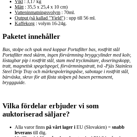
Vikt
: 3,17 kg
Mått
: 35,5 x 25,4 x 10 cm)
Vatteninmatningsvolym
: 70ml.
Output (så kallad "Yield")
: upp till 56 ml.
Kaffekorg
: volym 16-24g.
Paketet innehåller
Bas, stolpe och spak med koppar Portafilter bas, rostfritt stål
Portafilter med skärm, ingen förvärmning bryggcylinder med kolv,
löstagbar pip i rostfritt stål, stam med tryckmätare, doseringskopp,
tratt, magnetisk spegelspegel, förvärmningstratt, två -Pjäs Stainless
Steel Drip Tray och märkespoleringspåse, sabotage i rostfritt stål,
bärväska, skruv för att fästa stolpen på basen permanent,
bryggguide.
Vilka fördelar erbjuder vi som
auktoriserad säljare?
Alla varor finns
på vårt lager i
EU (Slovakien) =
snabb
leverans
till dig.