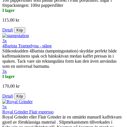
100 pappersfilter som passar perfekt i Flair portafiltret. Ingår i
förpackningen: 100st pappersfilter
I lager
115,00 kr
Detalj
Köp
3x
4Barista Trampdyna - stång
Silikonkudden 4Barista (tampningsstation) skyddar perfekt både
kaffemaskinens spak och bänkskivan medan kaffet pressas in i
spaken. Tack vare sin rektangulära form kan den även användas
som en universal barmatta.
3x
I lager
170,00 kr
Detalj
Köp
5x
Royal Grinder Flair espresso
Royal Grinder eller Flair Grinder är en utmärkt manuell kaffekvarn
gjord av förstklassiga material . Slipmekanismen tillverkades i