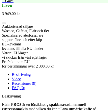
+ Gåva
I lager
3 949,00 kr
Auktoriserad säljare
Wacaco, Cafelat, Flair och fler
Specialiserad återförsäljare
support före och efter köp
EU-leverans
leverans till alla EU-länder
Varor i EU-lager
vi skickar från vårt eget lager
Fri frakt inom EU
för beställningar över 2 300,00 kr
Beskrivning
Video
Recensioner (9)
FAQ (0)
Beskrivning
Flair PRO3
är en förstklassig
spakbaserad, manuell
espressomaskin
med vilken du kan tillaga
utmärkt kaffe
på