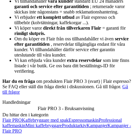
Vi tillhandahåller
våra kunder
standard EU 24 månaders
garanti och service efter garantitiden
; returnerade varor
skickas inte någonstans = snabb reklamationshantering.
Vi erbjuder
ett komplett utbud
av Flair espresso och
tillbehör (kolvtätningar, kaffekorgar ...).
Vi köper varor
direkt från tillverkaren Flair
= garanti för
rimligt slutpris.
Om du köper en Flair från oss tillhandahåller vi även
service
efter garantitiden
, reservdelar tillgängliga endast för våra
kunder. Vi tillhandahåller därför service efter garantin
uteslutande till våra kunder.
Vi kan erbjuda våra kunder
extra reservdelar
som inte finns
listade i vår butik. Ge oss bara ditt beställnings-ID för
verifiering.
Har du en fråga
om produkten Flair PRO 3 (svart) | Flair espresso?
Se FAQ eller ställ din fråga direkt i diskussionen. Gå till frågor.
Gå
till frågor
Handledningar
Flair PRO 3 - Bruksanvisning
Du hittar den i kategorin
Flair PRO
Kaffebryggare med spak
Espressomaskin
Professional
kaffemaskin
Mini kaffebryggare
Produktarkiv
Kampanjer
Kampanjer -
Flair PRO