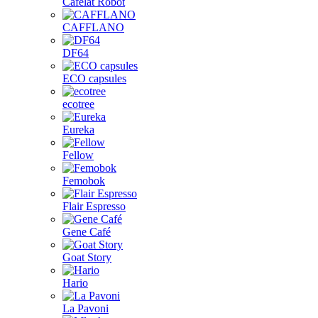
Cafelat Robot
CAFFLANO
DF64
ECO capsules
ecotree
Eureka
Fellow
Femobok
Flair Espresso
Gene Café
Goat Story
Hario
La Pavoni