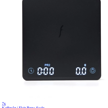
7x
Kaffevåg | Flair Brew Scale