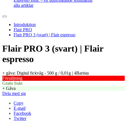
Espresso tonic – en uppfriskande sommarhit
alla artiklar
Introduktion
Flair PRO
Flair PRO 3 (svart) | Flair espresso
Flair PRO 3 (svart) | Flair
espresso
+ gåva: Digital fickvåg - 500 g / 0,01g | 4Barista
Försäljning
Gratis frakt
+ Gåva
Dela med sig
Copy
E-mail
Facebook
Twitter