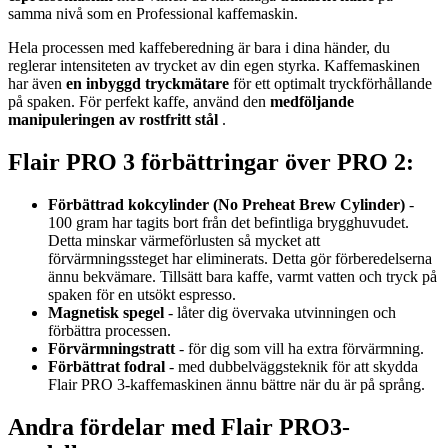
samma nivå som en Professional kaffemaskin.
Hela processen med kaffeberedning är bara i dina händer, du
reglerar intensiteten av trycket av din egen styrka. Kaffemaskinen
har även
en inbyggd tryckmätare
för ett optimalt tryckförhållande
på spaken. För perfekt kaffe, använd den
medföljande
manipuleringen av rostfritt stål
.
Flair PRO 3 förbättringar över PRO 2:
Förbättrad kokcylinder
(No Preheat Brew Cylinder)
-
100 gram har tagits bort från det befintliga brygghuvudet.
Detta minskar värmeförlusten så mycket att
förvärmningssteget har eliminerats. Detta gör förberedelserna
ännu bekvämare. Tillsätt bara kaffe, varmt vatten och tryck på
spaken för en utsökt espresso.
Magnetisk spegel
- låter dig övervaka utvinningen och
förbättra processen.
Förvärmningstratt
- för dig som vill ha extra förvärmning.
Förbättrat fodral
- med dubbelväggsteknik för att skydda
Flair PRO 3-kaffemaskinen ännu bättre när du är på språng.
Andra fördelar med Flair PRO3-