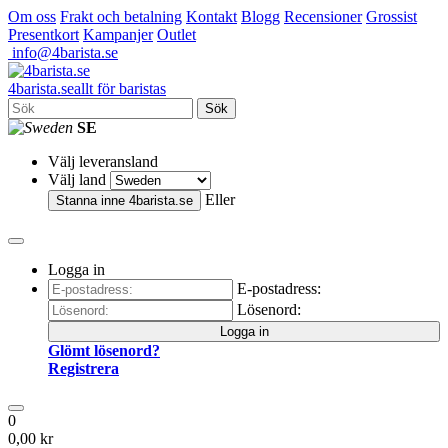
Om oss
Frakt och betalning
Kontakt
Blogg
Recensioner
Grossist
Presentkort
Kampanjer
Outlet
info@4barista.se
4
barista
.se
allt för baristas
Sök
SE
Välj leveransland
Välj land
Eller
Stanna inne
4barista.se
Logga in
E-postadress:
Lösenord:
Logga in
Glömt lösenord?
Registrera
0
0,00 kr