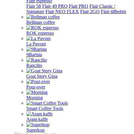
Flair espresso
Flair 58
Flair 49 PRO
Flair PRO
Flair Classic /
Signature
Flair NEO FLEX
Flair 2GO
Flair tillbehör
Bellman coffee
ROK espresso
La Pavoni
9Barista
Rancilio
Goat Story Gina
Pour-over
Morning
Smart Coffee Tools
Aram kaffe
Superkop