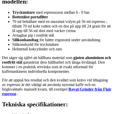
modellen:
Tryckmätare
med espressozon mellan 6 - 9 bar.
Bottenlöst portafilter
70 ml behållare med en maximal volym på 56 ml espresso -
tillsätt 70 ml kokt vatten och en dos på upp till 24 gram för att
få upp till 56 ml shot med vacker crema
Avtagbar pip i rostfritt stål
Silikonhandtag
för bättre ergonomi under användning
Silikonskydd för tryckmätare
Helmetall kokcylinder och ram
Det säger sig självt att hållbara material som
gjuten aluminium och
rostfritt stål
garanterar dess hållbarhet och långa livslängd. Den
kommer i en praktisk resväska som är exakt utformad för
kaffemaskinens individuella komponenter.
För att uppnå bra resultat och den kvalitet som krävs vid tillagning
av espresso är det viktigt att använda nyrostat kaffe och en
högkvalitativ manuell kvarn, till exempel
Royal Grinder från Flair
espresso
.
Tekniska specifikationer: