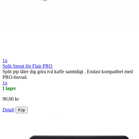
1x
Split Spout för Flair PRO
Split pip låter dig göra två kaffe samtidigt . Endast kompatibel med
PRO-huvud.
1x
I lager
90,00 kr
Detalj
Köp