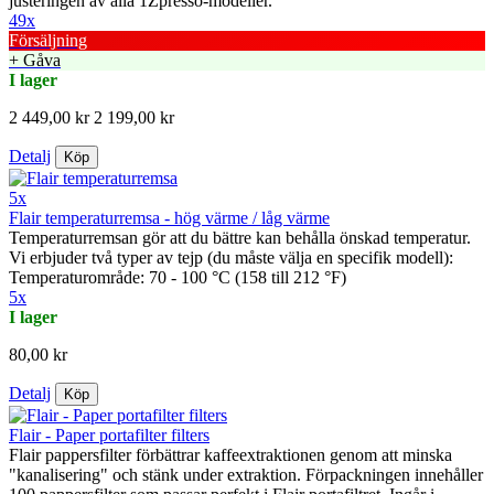
justeringen av alla 1Zpresso-modeller.
49x
Försäljning
+ Gåva
I lager
2 449,00 kr
2 199,00 kr
Detalj
Köp
5x
Flair temperaturremsa - hög värme / låg värme
Temperaturremsan gör att du bättre kan behålla önskad temperatur.
Vi erbjuder två typer av tejp (du måste välja en specifik modell):
Temperaturområde: 70 - 100 °C (158 till 212 °F)
5x
I lager
80,00 kr
Detalj
Köp
Flair - Paper portafilter filters
Flair pappersfilter förbättrar kaffeextraktionen genom att minska
"kanalisering" och stänk under extraktion. Förpackningen innehåller