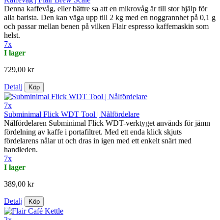
Denna kaffevåg, eller bättre sa att en mikrovåg är till stor hjälp för
alla barista. Den kan väga upp till 2 kg med en noggrannhet på 0,1 g
och passar mellan benen på vilken Flair espresso kaffemaskin som
helst.
7x
I lager
729,00 kr
Detalj
Köp
7x
Subminimal Flick WDT Tool | Nålfördelare
Nålfördelaren Subminimal Flick WDT-verktyget används för jämn
fördelning av kaffe i portafiltret. Med ett enda klick skjuts
fördelarens nålar ut och dras in igen med ett enkelt snärt med
handleden.
7x
I lager
389,00 kr
Detalj
Köp
2x