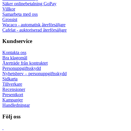
Säker onlinebetalning GoPay
Villkor
Samarbeta med oss
Grossist
Wacaco - automatisk återförsäljare
Cafelat - auktoriserad återförsäljare
Kundservice
Kontakta oss
Bra klagomål
Återträde från kontraktet
Personuppgiftsskydd
Nyhetsbrev – personuppgiftsskydd
Sidkarta
Tillverkare
Recensioner
Presentkort
Kampanjer
Handledningar
Följ oss