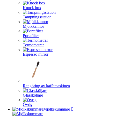
Knock box
Tampningsstation
Mjölkkannor
Portafilter
Termometrar
Espresso mirror
Rengöring av kaffemaskinen
Glassköljare
Övrig
Mjölkskummare