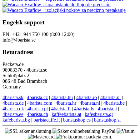
Engelsk support
EN: +421 944 750 100 (8:00-12:00)
info@4barista.se
Returadress
Packeta.de
98983370 - 4barista.se
Schloßplatz 2
086 48 Bad Brambach
Germany
4barista.sk
|
4barista.cz
|
4barista.hu
|
4barista.ro
|
4barista.pl
|
4barista.de
|
4barista.com
|
4barista.hr
|
4barista.nl
|
4barista.be
|
4barista.dk
|
4barista.pt
|
4barista.fi
|
4barista.lv
|
4barista.lt
|
4barista.ee
|
4barista.ch
|
kaffeebarista.at
|
kafesbarista.gr
|
kafebarista.bg
|
baristacaffe.it
|
baristashop.es
|
baristashop.si