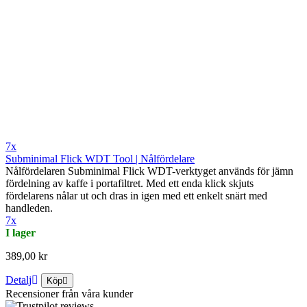
7x
Subminimal Flick WDT Tool | Nålfördelare
Nålfördelaren Subminimal Flick WDT-verktyget används för jämn
fördelning av kaffe i portafiltret. Med ett enda klick skjuts
fördelarens nålar ut och dras in igen med ett enkelt snärt med
handleden.
7x
I lager
389,00 kr
Detalj
Köp
Recensioner från våra kunder