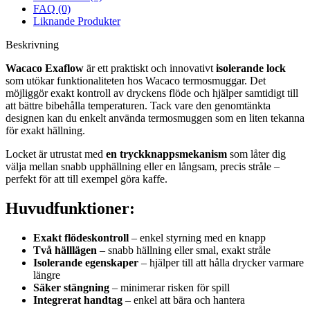
FAQ (0)
Liknande Produkter
Beskrivning
Wacaco Exaflow
är ett praktiskt och innovativt
isolerande lock
som utökar funktionaliteten hos Wacaco termosmuggar. Det
möjliggör exakt kontroll av dryckens flöde och hjälper samtidigt till
att bättre bibehålla temperaturen. Tack vare den genomtänkta
designen kan du enkelt använda termosmuggen som en liten tekanna
för exakt hällning.
Locket är utrustat med
en tryckknappsmekanism
som låter dig
välja mellan snabb upphällning eller en långsam, precis stråle –
perfekt för att till exempel göra kaffe.
Huvudfunktioner:
Exakt flödeskontroll
– enkel styrning med en knapp
Två hälllägen
– snabb hällning eller smal, exakt stråle
Isolerande egenskaper
– hjälper till att hålla drycker varmare
längre
Säker stängning
– minimerar risken för spill
Integrerat handtag
– enkel att bära och hantera