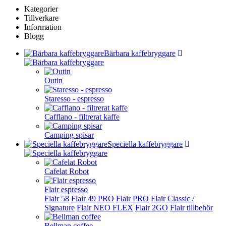
Kategorier
Tillverkare
Information
Blogg
Bärbara kaffebryggare
Outin
Staresso - espresso
Cafflano - filtrerat kaffe
Camping spisar
Speciella kaffebryggare
Cafelat Robot
Flair espresso
Flair 58
Flair 49 PRO
Flair PRO
Flair Classic /
Signature
Flair NEO FLEX
Flair 2GO
Flair tillbehör
Bellman coffee