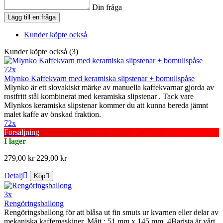
Din fråga
Lägg till en fråga
Kunder köpte också
Kunder köpte också (3)
72x
Mlynko Kaffekvarn med keramiska slipstenar + bomullspåse
Mlynko är ett slovakiskt märke av manuella kaffekvarnar gjorda av
rostfritt stål kombinerat med keramiska slipstenar . Tack vare
Mlynkos keramiska slipstenar kommer du att kunna bereda jämnt
malet kaffe av önskad fraktion.
72x
Försäljning
I lager
279,00 kr
229,00 kr
Detalj
Köp
3x
Rengöringsballong
Rengöringsballong för att blåsa ut fin smuts ur kvarnen eller delar av
mekaniska kaffemaskiner. Mått : 51 mm x 145 mm. 4Barista är vårt