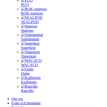
PUQ
ROK espresso
SEALPOD
Staresso
Subminimal
Superkop
Timemore
WACACO
Outin
Kaffelogic
Rancilio
Om oss
Frakt och betalning