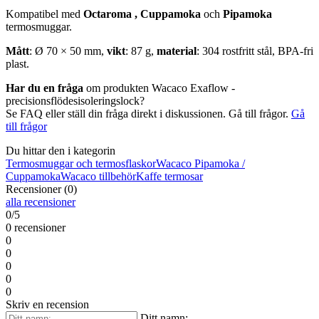
Kompatibel med
Octaroma
,
Cuppamoka
och
Pipamoka
termosmuggar.
Mått
: Ø 70 × 50 mm,
vikt
: 87 g,
material
: 304 rostfritt stål, BPA-fri
plast.
Har du en fråga
om produkten Wacaco Exaflow -
precisionsflödesisoleringslock?
Se FAQ eller ställ din fråga direkt i diskussionen. Gå till frågor.
Gå
till frågor
Du hittar den i kategorin
Termosmuggar och termosflaskor
Wacaco Pipamoka /
Cuppamoka
Wacaco tillbehör
Kaffe termosar
Recensioner (0)
alla recensioner
0/5
0 recensioner
0
0
0
0
0
Skriv en recension
Ditt namn: