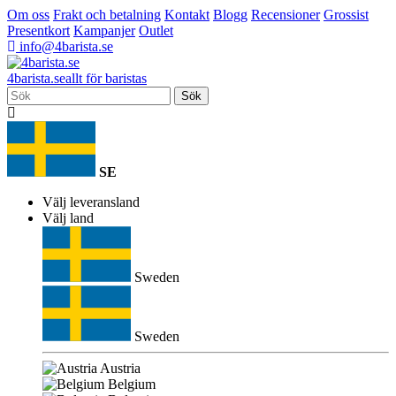
Om oss
Frakt och betalning
Kontakt
Blogg
Recensioner
Grossist
Presentkort
Kampanjer
Outlet
info@4barista.se
4
barista
.se
allt för baristas
Sök
SE
Välj leveransland
Välj land
Sweden
Sweden
Austria
Belgium