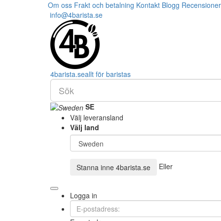
Om oss
Frakt och betalning
Kontakt
Blogg
Recensioner
info@4barista.se
4
barista
.se
allt för baristas
SE
Välj leveransland
Välj land
Eller
Stanna inne
4barista.se
Logga in