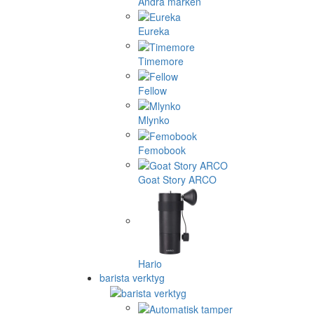
Andra märken
Eureka
Timemore
Fellow
Mlynko
Femobook
Goat Story ARCO
Hario
barista verktyg