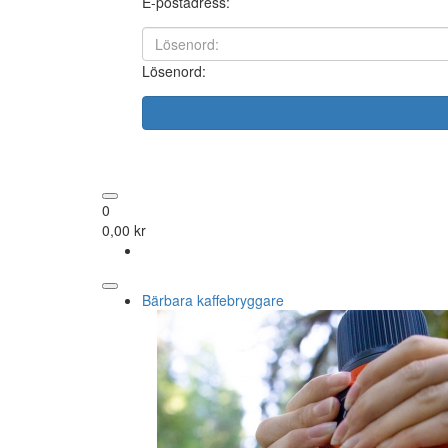
E-postadress:
Lösenord:
0
0,00 kr
Bärbara kaffebryggare