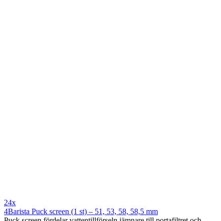
24x
4Barista Puck screen (1 st) – 51, 53, 58, 58,5 mm
Puck screen fördelar vattentillförseln jämnare till portafiltret och