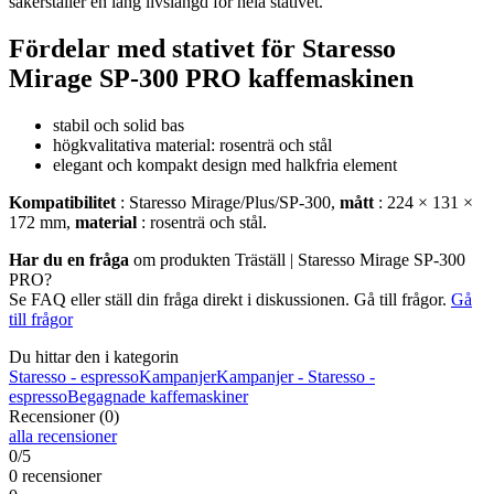
säkerställer en lång livslängd för hela stativet.
Fördelar med stativet för Staresso
Mirage SP-300 PRO kaffemaskinen
stabil och solid bas
högkvalitativa material: rosenträ och stål
elegant och kompakt design med halkfria element
Kompatibilitet
: Staresso Mirage/Plus/SP-300,
mått
: 224 × 131 ×
172 mm,
material
: rosenträ och stål.
Har du en fråga
om produkten Träställ | Staresso Mirage SP-300
PRO?
Se FAQ eller ställ din fråga direkt i diskussionen. Gå till frågor.
Gå
till frågor
Du hittar den i kategorin
Staresso - espresso
Kampanjer
Kampanjer - Staresso -
espresso
Begagnade kaffemaskiner
Recensioner (0)
alla recensioner
0/5
0 recensioner