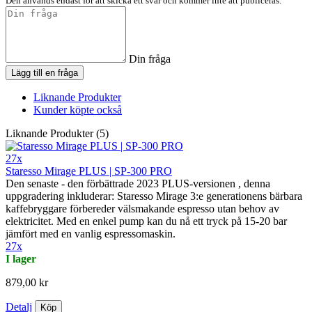
Den används endast för att skicka ett svar och kommer inte att publiceras.
Din fråga
Lägg till en fråga
Liknande Produkter
Kunder köpte också
Liknande Produkter (5)
27x
Staresso Mirage PLUS | SP-300 PRO
Den senaste - den förbättrade 2023 PLUS-versionen , denna
uppgradering inkluderar: Staresso Mirage 3:e generationens bärbara
kaffebryggare förbereder välsmakande espresso utan behov av
elektricitet. Med en enkel pump kan du nå ett tryck på 15-20 bar
jämfört med en vanlig espressomaskin.
27x
I lager
879,00 kr
Detalj
Köp