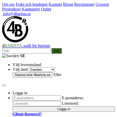
Om oss
Frakt och betalning
Kontakt
Blogg
Recensioner
Grossist
Presentkort
Kampanjer
Outlet
info@4barista.se
4
BARISTA
allt för baristas
.se
Sök
SE
Välj leveransland
Välj land
Eller
Stanna inne
4barista.se
Logga in
E-postadress:
Lösenord:
Logga in
Glömt lösenord?