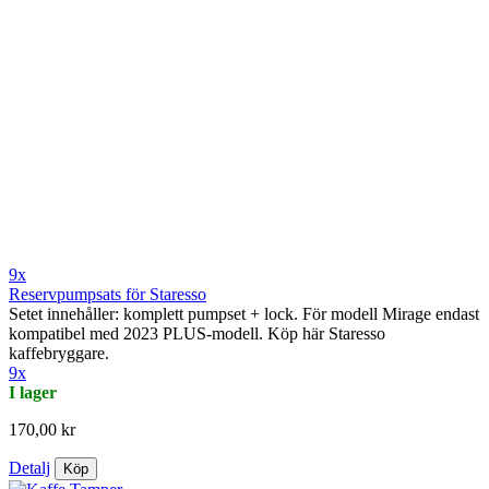
9x
Reservpumpsats för Staresso
Setet innehåller: komplett pumpset + lock. För modell Mirage endast
kompatibel med 2023 PLUS-modell. Köp här Staresso
kaffebryggare.
9x
I lager
170,00 kr
Detalj
Köp