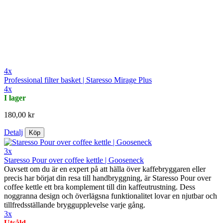
4x
Professional filter basket | Staresso Mirage Plus
4x
I lager
180,00 kr
Detalj
Köp
3x
Staresso Pour over coffee kettle | Gooseneck
Oavsett om du är en expert på att hälla över kaffebryggaren eller
precis har börjat din resa till handbryggning, är Staresso Pour over
coffee kettle ett bra komplement till din kaffeutrustning. Dess
noggranna design och överlägsna funktionalitet lovar en njutbar och
tillfredsställande bryggupplevelse varje gång.
3x
Utsåld