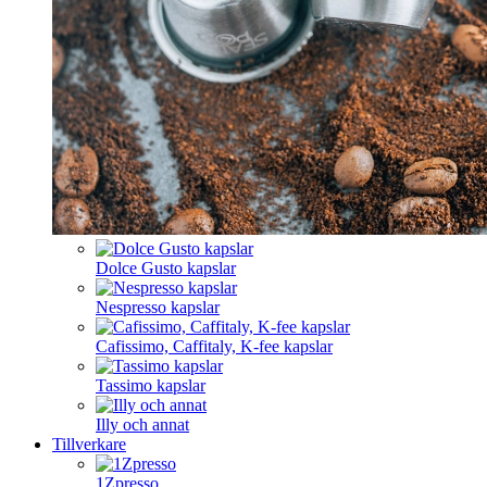
Dolce Gusto kapslar
Nespresso kapslar
Cafissimo, Caffitaly, K-fee kapslar
Tassimo kapslar
Illy och annat
Tillverkare
1Zpresso