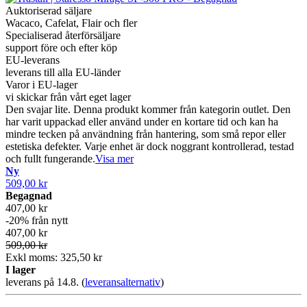
Auktoriserad säljare
Wacaco, Cafelat, Flair och fler
Specialiserad återförsäljare
support före och efter köp
EU-leverans
leverans till alla EU-länder
Varor i EU-lager
vi skickar från vårt eget lager
Den svajar lite. Denna produkt kommer från kategorin outlet. Den
har varit uppackad eller använd under en kortare tid och kan ha
mindre tecken på användning från hantering, som små repor eller
estetiska defekter. Varje enhet är dock noggrant kontrollerad, testad
och fullt fungerande.
Visa mer
Ny
509,00 kr
Begagnad
407,00 kr
-20% från nytt
407,00 kr
509,00 kr
Exkl moms: 325,50 kr
I lager
leverans på 14.8.
(
leveransalternativ
)
-