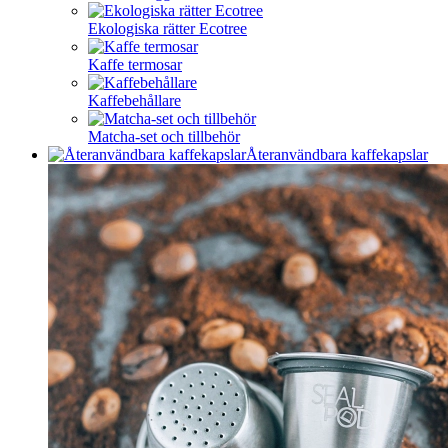
Ekologiska rätter Ecotree
Kaffe termosar
Kaffebehållare
Matcha-set och tillbehör
Återanvändbara kaffekapslar