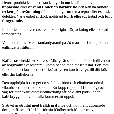
Denna produkt kommer från kategorin
outlet.
Den har varit
uppackad
eller
använd under en kortare tid
och kan ha mindre
tecken på användning
från hantering,
som
små repor eller estetiska
defekter. Varje enhet är dock noggrant
kontrollerad
, testad och
fullt
fungerande.
Produkten kan levereras i en icke-originalförpackning eller skadad
förpackning.
Varan omfattas av en standardgaranti på 24 månader i enlighet med
gällande lagstiftning.
Kaffemaskinsstället
Staresso Mirage är stabilt, tidlöst och tillverkat
av högkvalitativt rosenträ i kombination med massivt stål. Förutom
funktionalitet kommer det också att ge en touch av lyx till ditt kök
eller din kaffehörna.
Den upphöjda basen ger en stabil position och eliminerar oönskade
vibrationer under extraktionen. En kopp (upp till 11 cm hög) och en
våg för mer exakt espressotillredning får bekvämt plats under
kaffebryggaren, vilket alla kommer att uppskatta.
Stativet är utrustat
med halkfria dynor
och noggrant utformade
detaljer. Rosenträ är känt för sin hårdhet och hållbarhet, vilket