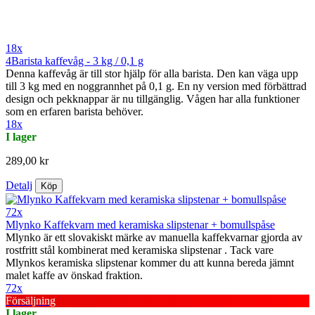
18x
4Barista kaffevåg - 3 kg / 0,1 g
Denna kaffevåg är till stor hjälp för alla barista. Den kan väga upp
till 3 kg med en noggrannhet på 0,1 g. En ny version med förbättrad
design och pekknappar är nu tillgänglig. Vågen har alla funktioner
som en erfaren barista behöver.
18x
I lager
289,00 kr
Detalj
Köp
72x
Mlynko Kaffekvarn med keramiska slipstenar + bomullspåse
Mlynko är ett slovakiskt märke av manuella kaffekvarnar gjorda av
rostfritt stål kombinerat med keramiska slipstenar . Tack vare
Mlynkos keramiska slipstenar kommer du att kunna bereda jämnt
malet kaffe av önskad fraktion.
72x
Försäljning
I lager