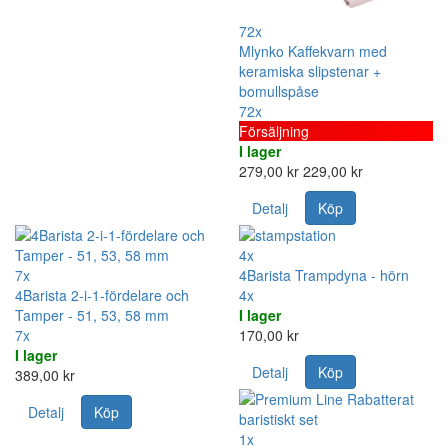
72x
Mlynko Kaffekvarn med
keramiska slipstenar +
bomullspåse
72x
Försäljning
I lager
279,00 kr
229,00 kr
Detalj
Köp
4x
7x
4Barista Trampdyna - hörn
4Barista 2-i-1-fördelare och
4x
Tamper - 51, 53, 58 mm
I lager
7x
170,00 kr
I lager
Detalj
Köp
389,00 kr
Detalj
Köp
1x