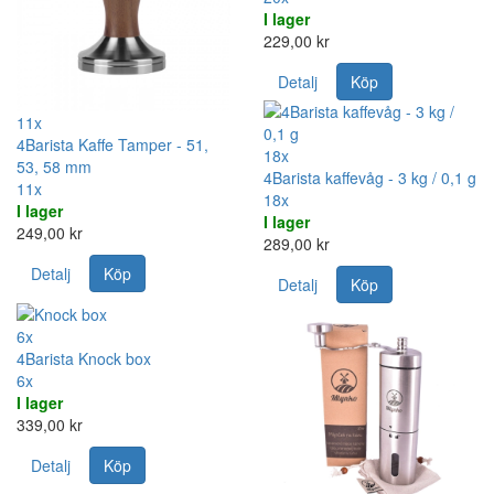
I lager
229,00 kr
Detalj
Köp
11x
4Barista Kaffe Tamper - 51,
18x
53, 58 mm
4Barista kaffevåg - 3 kg / 0,1 g
11x
18x
I lager
I lager
249,00 kr
289,00 kr
Detalj
Köp
Detalj
Köp
6x
4Barista Knock box
6x
I lager
339,00 kr
Detalj
Köp