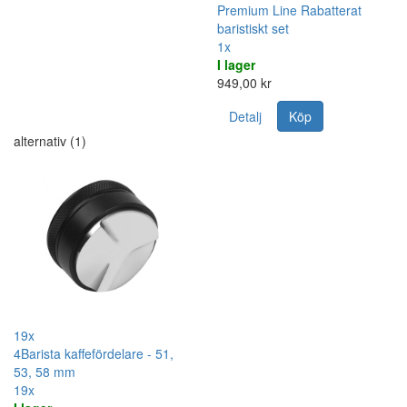
Premium Line Rabatterat
baristiskt set
1x
I lager
949,00 kr
Detalj
Köp
alternativ (1)
19x
4Barista kaffefördelare - 51,
53, 58 mm
19x