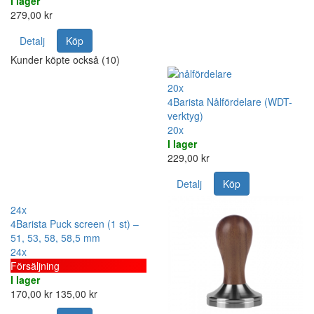
I lager
279,00 kr
Detalj
Köp
Kunder köpte också (10)
20x
4Barista Nålfördelare (WDT-
verktyg)
20x
I lager
229,00 kr
Detalj
Köp
24x
4Barista Puck screen (1 st) –
51, 53, 58, 58,5 mm
24x
Försäljning
I lager
170,00 kr
135,00 kr