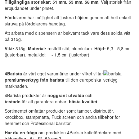
Tillgängliga storlekar: 51 mm, 53 mm, 58 mm.
Välj storlek från
erbjudandet under priset.
Fördelaren har möjlighet att justera höjden genom att helt enkelt
skruva på fördelarens handtag.
Att arbeta med dispensern är bekvämt tack vare dess solida vikt
på 315g.
Vikt:
315g.
Material:
rostfritt stål, aluminium.
Höjd:
5,3 - 5,8 cm
(justerbar), metalldel: 1 - 1,5 cm (justerbar)
4Barista
är vårt eget varumärke under vilket vi tar
premiumverktyg från barista
till den europeiska
marknaden.
4Barista produkter är
noggrant utvalda
och
testade
för att garantera enbart
bästa kvalitet
.
Sortimentet omfattar produkter som: tamper, distributör,
knockbox, stampmatta, Puck screen och andra tillbehör för
hemmet och Professional baristor.
Har du en fråga
om produkten 4Barista kaffefördelare med
trähandtag - 51, 53, 58 mm?