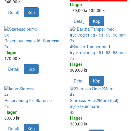
249,00 kr
I lager
170,00 kr
135,00 kr
Detalj
Köp
Detalj
Köp
9x
Reservpumpsats för Staresso
7x
9x
4Barista Tamper med
I lager
tryckreglering - 51, 53, 58 mm
170,00 kr
7x
I lager
Detalj
Köp
309,00 kr
Detalj
Köp
4x
4x
Reservmugg för Staresso
Staresso Rock2More (gul) -
4x
mjölkskummare
I lager
4x
80,00 kr
I lager
339,00 kr
Detalj
Köp