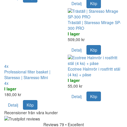
Detalj
Köp
Träställ | Staresso Mirage SP-
300 PRO
I lager
509,00 kr
Detalj
Köp
4x
Ecotree Halmrör i rostfritt stål
Professional filter basket |
(4 ks) + påse
Staresso | Staresso Mini
I lager
4x
55,00 kr
I lager
180,00 kr
Detalj
Köp
Detalj
Köp
Recensioner från våra kunder
Reviews 79
• Excellent