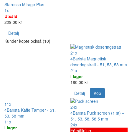
Staresso Mirage Plus
1x
Utsåld
229,00 kr
Detalj
Kunder köpte också (10)
21x
4Barista Magnetisk
doseringstratt - 51, 53, 58 mm
21x
I lager
180,00 kr
Detalj
Köp
11x
24x
4Barista Kaffe Tamper - 51,
4Barista Puck screen (1 st) –
53, 58 mm
51, 53, 58, 58,5 mm
11x
24x
I lager
Försäljning