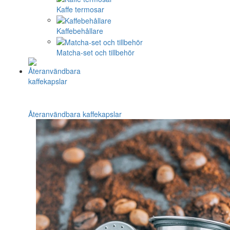
Kaffe termosar
Kaffebehållare
Matcha-set och tillbehör
Återanvändbara kaffekapslar