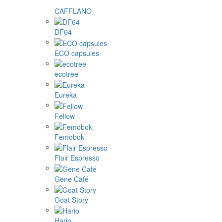
CAFFLANO
DF64
ECO capsules
ecotree
Eureka
Fellow
Femobok
Flair Espresso
Gene Café
Goat Story
Hario