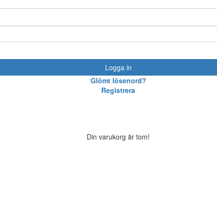
Logga in
Glömt lösenord?
Registrera
Din varukorg är tom!