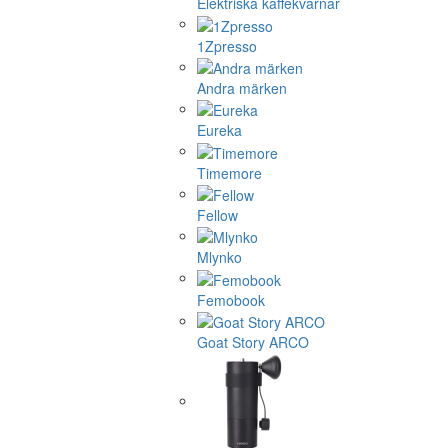
Elektriska kaffekvarnar
1Zpresso
Andra märken
Eureka
Timemore
Fellow
Mlynko
Femobook
Goat Story ARCO