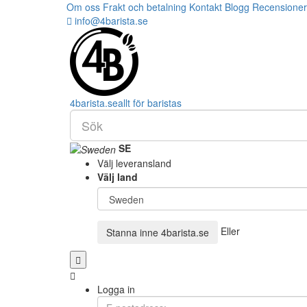
Om oss
Frakt och betalning
Kontakt
Blogg
Recensioner
info@4barista.se
4
barista
.se
allt för baristas
SE
Välj leveransland
Välj land
Eller
Stanna inne
4barista.se
Logga in