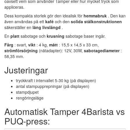
oavsett vem som använder Tamper eller hur mycket tryck som
appliceras.
Dess kompakta storlek gör den idealisk för
hemmabruk
. Den kan
även användas på ett
kafé
och den
solida stålkonstruktionen
säkerställer en
lång livslängd
.
En
platt
sabotage och
krusning
sabotage baser ingår.
Färg
: svart,
vikt
: 4 kg,
mått
: 15,5 x 14,5 x 33 cm,
strömförsörjning
(nätadapter): 12V, 30W,
sabotagediameter
:
58,35 mm.
Justeringar
tryckkraft i intervallet 5-30 kg (på displayen)
antal stampupprepningar (på displayen)
stampdjupet
rengöringsläge
Automatisk Tamper 4Barista vs
PUQ-press: