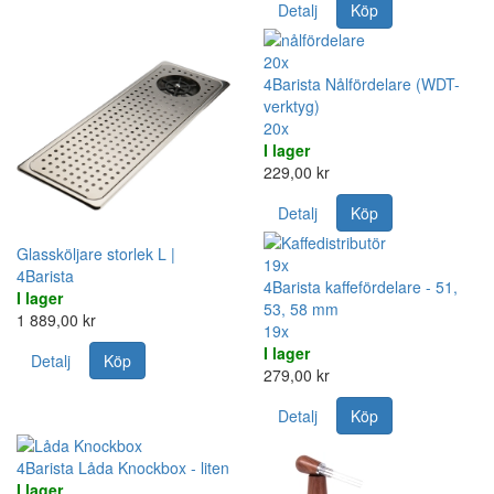
Detalj
Köp
20x
4Barista Nålfördelare (WDT-
verktyg)
20x
I lager
229,00 kr
Detalj
Köp
Glassköljare storlek L |
19x
4Barista
4Barista kaffefördelare - 51,
I lager
53, 58 mm
1 889,00 kr
19x
I lager
Detalj
Köp
279,00 kr
Detalj
Köp
4Barista Låda Knockbox - liten
I lager