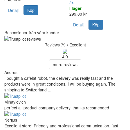
2x
I lager
Detalj
Köp
299,00 kr
Detalj
Köp
Recensioner från våra kunder
Reviews 79
• Excellent
4.9
more reviews
Andres
I bought a cafelat robot, the delivery was really fast and the
products were in great conditions. I will be buying again. The
shipping to Switzerland ...
Mihaylovich
perfect all product,company,delivery, thanks recomended
Nerijus
Excellent store! Friendly and professional communication, fast