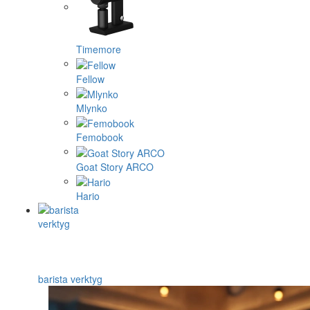
Timemore
Fellow
Mlynko
Femobook
Goat Story ARCO
Hario
barista verktyg