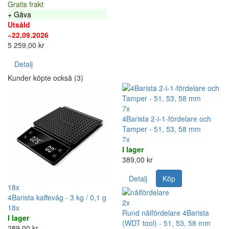
Gratis frakt
+ Gåva
Utsåld
~22.09.2026
5 259,00 kr
Detalj
Kunder köpte också (3)
7x
4Barista 2-i-1-fördelare och
Tamper - 51, 53, 58 mm
7x
I lager
389,00 kr
Detalj
Köp
18x
4Barista kaffevåg - 3 kg / 0,1 g
2x
18x
Rund nålfördelare 4Barista
I lager
(WDT tool) - 51, 53, 58 mm
289,00 kr