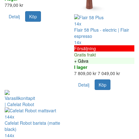
779,00 kr
Detalj
Köp
14x
Flair 58 Plus - electric | Flair
espresso
14x
Försäljning
Gratis frakt
+ Gåva
I lager
7 809,00 kr
7 049,00 kr
Detalj
Köp
144x
Cafelat Robot barista (matte
black)
144x