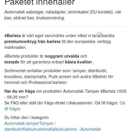
Paketet innehåller
Automatisk sabotage, nätadapter, strömkabel (EU-kontakt), rak
bas, skårad bas, bruksanvisning.
4Barista
är vårt eget varumärke under vilket vi tar
premiumverktyg från barista
till den europeiska
marknaden.
4Barista produkter är
noggrant utvalda
och
testade
för att garantera enbart
bästa kvalitet
.
Sortimentet omfattar produkter som: tamper, distributör,
knockbox, stampmatta, Puck screen och andra tillbehör för
hemmet och Professional baristor.
Har du en fråga
om produkten Automatisk Tamper 4Barista 100S
- 58,35 mm?
Se FAQ eller ställ din fråga direkt i diskussionen. Gå till frågor.
Gå
till frågor
Du hittar den i kategorin
Automatisk tamper
Tamper /
distributör
Kaféutrustning
Kaféutrustning - Automatisk