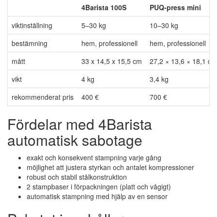
4Barista 100S
PUQ-press mini
viktinställning
5–30 kg
10–30 kg
bestämning
hem, professionell
hem, professionell
mått
33 x 14,5 x 15,5 cm
27,2 × 13,6 × 18,1 cm
vikt
4 kg
3,4 kg
rekommenderat pris
400 €
700 €
Fördelar med 4Barista
automatisk sabotage
exakt och konsekvent stampning varje gång
möjlighet att justera styrkan och antalet kompressioner
robust och stabil stålkonstruktion
2 stampbaser i förpackningen (platt och vågigt)
automatisk stampning med hjälp av en sensor