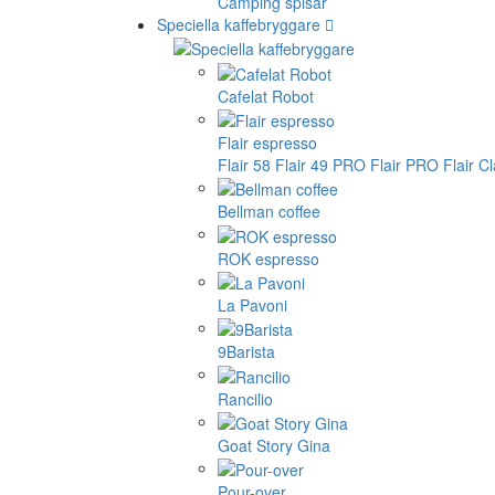
Camping spisar
Speciella kaffebryggare
Cafelat Robot
Flair espresso
Flair 58
Flair 49 PRO
Flair PRO
Flair C
Bellman coffee
ROK espresso
La Pavoni
9Barista
Rancilio
Goat Story Gina
Pour-over