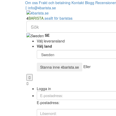
Om oss
Frakt och betalning
Kontakt
Blogg
Recensioner
info@4barista.se
4
BARISTA
.se
allt för baristas
SE
Välj leveransland
Välj land
Eller
Stanna inne
4barista.se
Logga in
E-postadress: