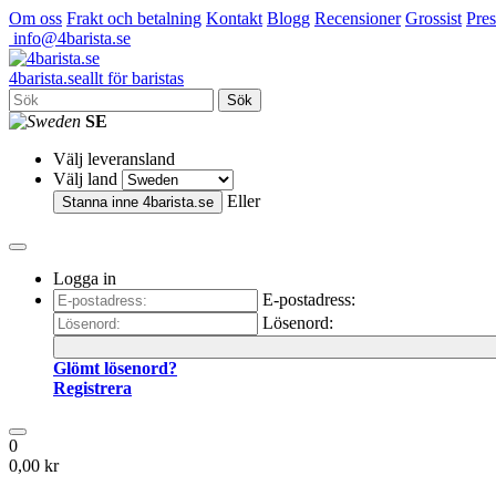
Om oss
Frakt och betalning
Kontakt
Blogg
Recensioner
Grossist
Pres
info@4barista.se
4
barista
.se
allt för baristas
Sök
SE
Välj leveransland
Välj land
Eller
Stanna inne
4barista.se
Logga in
E-postadress:
Lösenord:
Glömt lösenord?
Registrera
0
0,00 kr