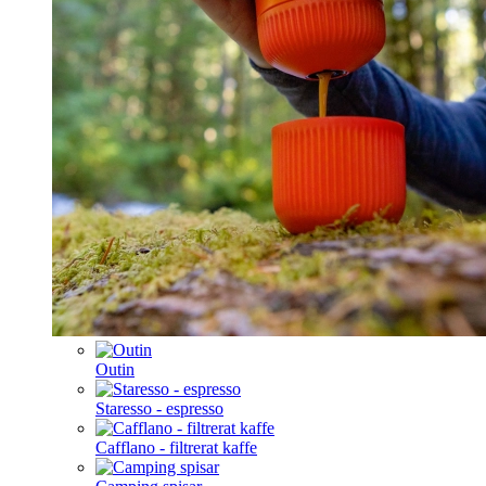
Outin
Staresso - espresso
Cafflano - filtrerat kaffe