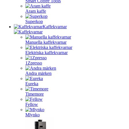
Smart Coffee Tools
Aram kaffe
Superkop
Kaffekvarnar
Manuella kaffekvarnar
Elektriska kaffekvarnar
1Zpresso
Andra märken
Eureka
Timemore
Fellow
Mlynko