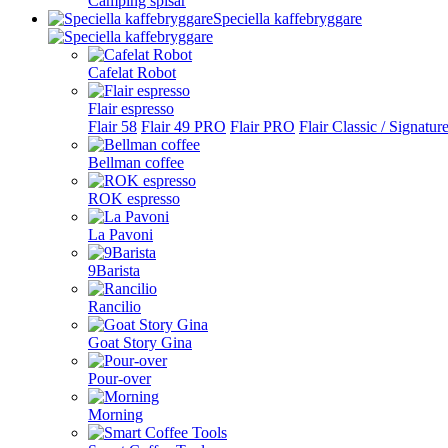
Camping spisar
Speciella kaffebryggare
Cafelat Robot
Flair espresso
Flair 58
Flair 49 PRO
Flair PRO
Flair Classic / Signatur
Bellman coffee
ROK espresso
La Pavoni
9Barista
Rancilio
Goat Story Gina
Pour-over
Morning