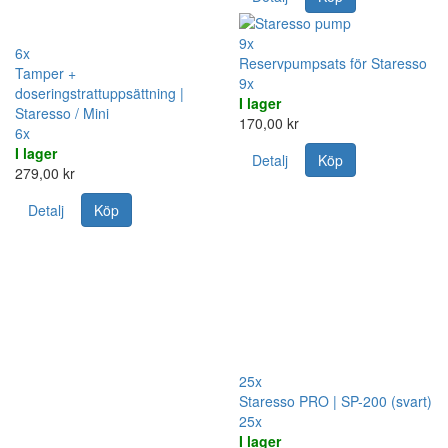
9x
6x
Reservpumpsats för Staresso
Tamper +
9x
doseringstrattuppsättning |
I lager
Staresso / Mini
170,00 kr
6x
I lager
Detalj
Köp
279,00 kr
Detalj
Köp
25x
Staresso PRO | SP-200 (svart)
25x
I lager