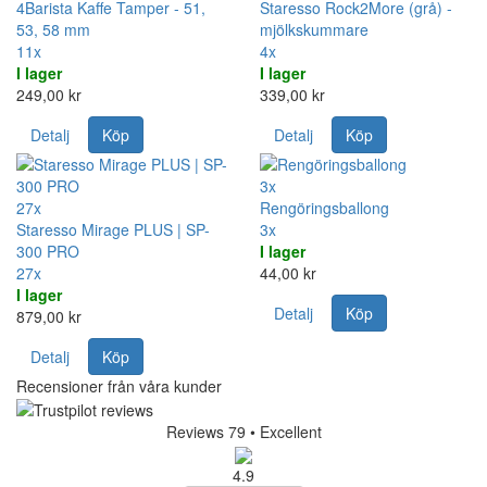
4Barista Kaffe Tamper - 51,
Staresso Rock2More (grå) -
53, 58 mm
mjölkskummare
11x
4x
I lager
I lager
249,00 kr
339,00 kr
Detalj
Köp
Detalj
Köp
3x
27x
Rengöringsballong
Staresso Mirage PLUS | SP-
3x
300 PRO
I lager
27x
44,00 kr
I lager
Detalj
Köp
879,00 kr
Detalj
Köp
Recensioner från våra kunder
Reviews 79
• Excellent
4.9