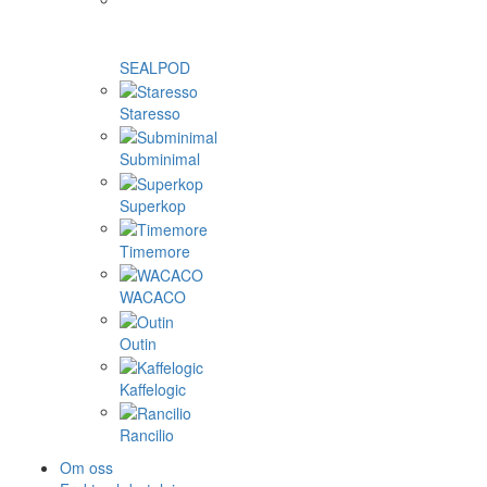
SEALPOD
Staresso
Subminimal
Superkop
Timemore
WACACO
Outin
Kaffelogic
Rancilio
Om oss