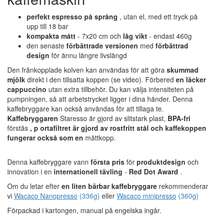
perfekt espresso på språng
, utan el, med ett tryck på
upp till 18 bar
kompakta mått
- 7x20 cm och
låg vikt
- endast 460g
den senaste
förbättrade versionen
med
förbättrad
design
för ännu längre livslängd
Den frånkopplade kolven kan användas för att göra
skummad
mjölk
direkt i den tillsatta koppen (se video). Förbered
en
läcker
cappuccino
utan extra tillbehör. Du kan välja intensiteten på
pumpningen, så att arbetstrycket ligger i dina händer. Denna
kaffebryggare kan också användas för att tillaga te.
Kaffebryggaren
Staresso är gjord av slitstark plast,
BPA-fri
förstås
, p ortafiltret är gjord av rostfritt stål och kaffekoppen
fungerar
också
som
en
måttkopp.
Denna kaffebryggare vann
första pris
för
produktdesign
och
innovation i en
internationell tävling
-
Red Dot Award
.
Om du letar efter
en liten bärbar kaffebryggare
rekommenderar
vi
Wacaco Nanopresso
(336g)
eller
Wacaco minipresso
(360g)
Förpackad i kartongen, manual på engelska ingår.