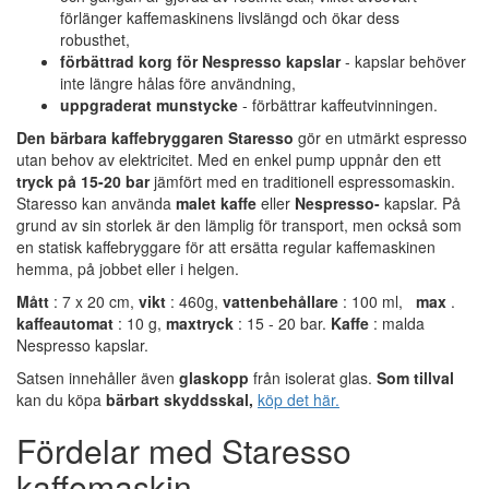
förlänger kaffemaskinens livslängd och ökar dess
robusthet,
förbättrad korg för Nespresso kapslar
- kapslar behöver
inte längre hålas före användning,
uppgraderat munstycke
- förbättrar kaffeutvinningen.
Den bärbara kaffebryggaren Staresso
gör en utmärkt espresso
utan behov av elektricitet. Med en enkel pump uppnår den ett
tryck på 15-20 bar
jämfört med en traditionell espressomaskin.
Staresso kan använda
malet kaffe
eller
Nespresso-
kapslar. På
grund av sin storlek är den lämplig för transport, men också som
en statisk kaffebryggare för att ersätta regular kaffemaskinen
hemma, på jobbet eller i helgen.
Mått
: 7 x 20 cm,
vikt
: 460g,
vattenbehållare
: 100 ml,
max
.
kaffeautomat
: 10 g,
maxtryck
: 15 - 20 bar.
Kaffe
: malda
Nespresso kapslar.
Satsen innehåller även
glaskopp
från isolerat glas.
Som tillval
kan du köpa
bärbart skyddsskal,
köp det här.
Fördelar med Staresso
kaffemaskin