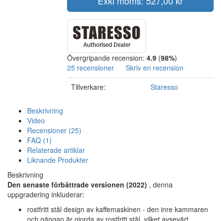
Exkl moms: 527,00 kr
Övergripande recension:
4.9
(
98%
)
25 recensioner
Skriv en recension
Tillverkare:
Staresso
Beskrivning
Video
Recensioner (25)
FAQ (1)
Relaterade artiklar
Liknande Produkter
Beskrivning
Den senaste förbättrade versionen (2022)
, denna
uppgradering inkluderar:
rostfritt stål design av kaffemaskinen - den inre kammaren
och gängan är gjorda av rostfritt stål, vilket avsevärt