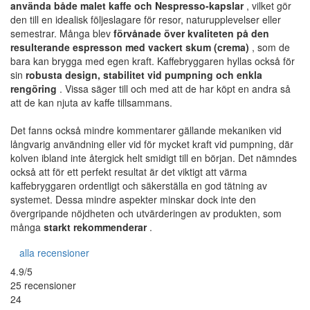
använda både malet kaffe och Nespresso-kapslar
, vilket gör
den till en idealisk följeslagare för resor, naturupplevelser eller
semestrar. Många blev
förvånade över kvaliteten på den
resulterande espresson med vackert skum (crema)
, som de
bara kan brygga med egen kraft. Kaffebryggaren hyllas också för
sin
robusta design, stabilitet vid pumpning och enkla
rengöring
. Vissa säger till och med att de har köpt en andra så
att de kan njuta av kaffe tillsammans.
Det fanns också mindre kommentarer gällande mekaniken vid
långvarig användning eller vid för mycket kraft vid pumpning, där
kolven ibland inte återgick helt smidigt till en början. Det nämndes
också att för ett perfekt resultat är det viktigt att värma
kaffebryggaren ordentligt och säkerställa en god tätning av
systemet. Dessa mindre aspekter minskar dock inte den
övergripande nöjdheten och utvärderingen av produkten, som
många
starkt rekommenderar
.
alla recensioner
4.9/5
25 recensioner
24