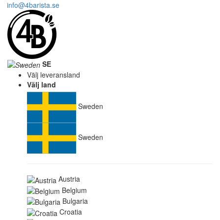
info@4barista.se
SE
Välj leveransland
Välj land
Sweden
Sweden
Austria
Belgium
Bulgaria
Croatia