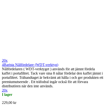
20x
4Barista Nålfördelare (WDT-verktyg)
Nålfördelaren ( WDT-verktyget ) används för att jämnt fördela
kaffet i portafiltret. Tack vare sina 8 nålar fördelar den kaffet jämnt i
portafiltret. Trähandtaget är bekvämt att hålla i och ger produkten ett
premiumutseende . Ett träfodral ingår också för att förvara
distributören när den inte används.
20x
I lager
229,00 kr