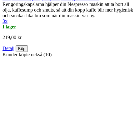
Rengöringskapslarna hjälper din Nespresso-maskin att ta bort all
olja, kaffesump och smuts, så att din kopp kaffe blir mer hygienisk
och smakar lika bra som när din maskin var ny.
3x
I lager
219,00 kr
Detalj
Köp
Kunder köpte också (10)