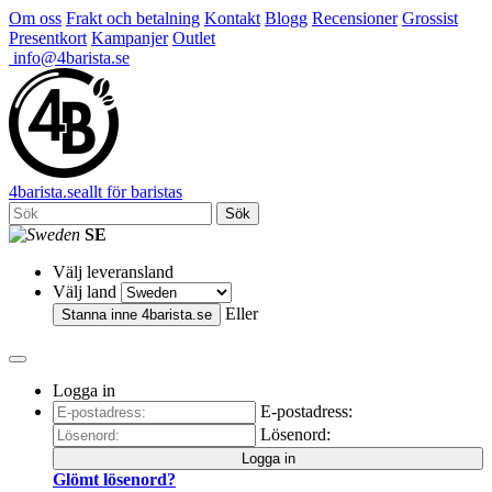
Om oss
Frakt och betalning
Kontakt
Blogg
Recensioner
Grossist
Presentkort
Kampanjer
Outlet
info@4barista.se
4
barista
.se
allt för baristas
Sök
SE
Välj leveransland
Välj land
Eller
Stanna inne
4barista.se
Logga in
E-postadress:
Lösenord:
Logga in
Glömt lösenord?