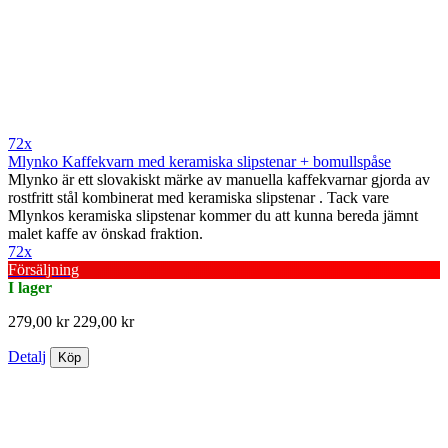
72x
Mlynko Kaffekvarn med keramiska slipstenar + bomullspåse
Mlynko är ett slovakiskt märke av manuella kaffekvarnar gjorda av
rostfritt stål kombinerat med keramiska slipstenar . Tack vare
Mlynkos keramiska slipstenar kommer du att kunna bereda jämnt
malet kaffe av önskad fraktion.
72x
Försäljning
I lager
279,00 kr
229,00 kr
Detalj
Köp