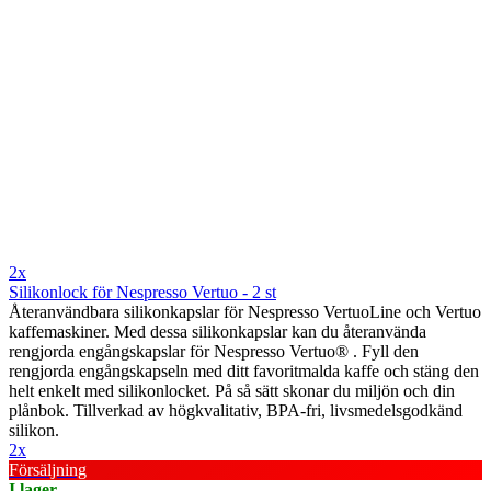
2x
Silikonlock för Nespresso Vertuo - 2 st
Återanvändbara silikonkapslar för Nespresso VertuoLine och Vertuo
kaffemaskiner. Med dessa silikonkapslar kan du återanvända
rengjorda engångskapslar för Nespresso Vertuo® . Fyll den
rengjorda engångskapseln med ditt favoritmalda kaffe och stäng den
helt enkelt med silikonlocket. På så sätt skonar du miljön och din
plånbok. Tillverkad av högkvalitativ, BPA-fri, livsmedelsgodkänd
silikon.
2x
Försäljning
I lager