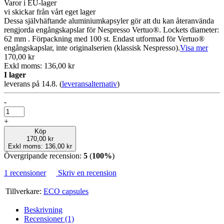
Varor i EU-lager
vi skickar från vårt eget lager
Dessa självhäftande aluminiumkapsyler gör att du kan återanvända
rengjorda engångskapslar för Nespresso Vertuo®. Lockets diameter:
62 mm . Förpackning med 100 st. Endast utformad för Vertuo®
engångskapslar, inte originalserien (klassisk Nespresso).
Visa mer
170,00 kr
Exkl moms: 136,00 kr
I lager
leverans på 14.8.
(
leveransalternativ
)
-
+
Köp
170,00 kr
Exkl moms: 136,00 kr
Övergripande recension:
5
(
100%
)
1 recensioner
Skriv en recension
Tillverkare:
ECO capsules
Beskrivning
Recensioner (1)