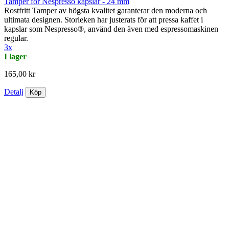
Tamper för Nespresso kapslar - 24 mm
Rostfritt Tamper av högsta kvalitet garanterar den moderna och
ultimata designen. Storleken har justerats för att pressa kaffet i
kapslar som Nespresso®, använd den även med espressomaskinen
regular.
3x
I lager
165,00 kr
Detalj
Köp