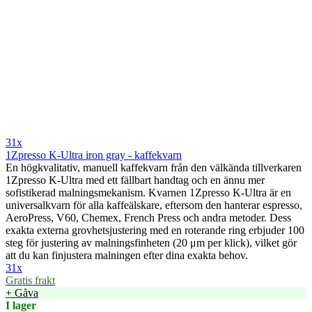
31x
1Zpresso K-Ultra iron gray - kaffekvarn
En högkvalitativ, manuell kaffekvarn från den välkända tillverkaren
1Zpresso K-Ultra med ett fällbart handtag och en ännu mer
sofistikerad malningsmekanism. Kvarnen 1Zpresso K-Ultra är en
universalkvarn för alla kaffeälskare, eftersom den hanterar espresso,
AeroPress, V60, Chemex, French Press och andra metoder. Dess
exakta externa grovhetsjustering med en roterande ring erbjuder 100
steg för justering av malningsfinheten (20 μm per klick), vilket gör
att du kan finjustera malningen efter dina exakta behov.
31x
Gratis frakt
+ Gåva
I lager