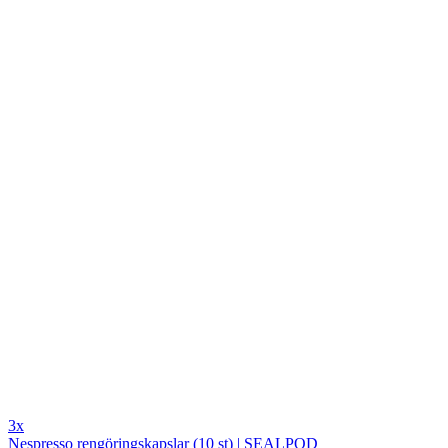
3x
Nespresso rengöringskapslar (10 st) | SEALPOD