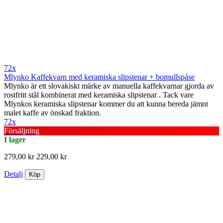
72x
Mlynko Kaffekvarn med keramiska slipstenar + bomullspåse
Mlynko är ett slovakiskt märke av manuella kaffekvarnar gjorda av
rostfritt stål kombinerat med keramiska slipstenar . Tack vare
Mlynkos keramiska slipstenar kommer du att kunna bereda jämnt
malet kaffe av önskad fraktion.
72x
Försäljning
I lager
279,00 kr
229,00 kr
Detalj
Köp