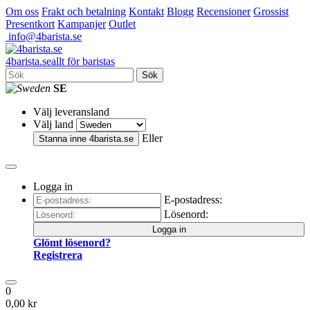
Om oss
Frakt och betalning
Kontakt
Blogg
Recensioner
Grossist
Presentkort
Kampanjer
Outlet
info@4barista.se
4
barista
.se
allt för baristas
Sök
SE
Välj leveransland
Välj land
Eller
Stanna inne
4barista.se
Logga in
E-postadress:
Lösenord:
Logga in
Glömt lösenord?
Registrera
0
0,00 kr