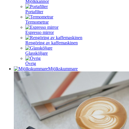
Mjölkkannor
Portafilter
Termometrar
Espresso mirror
Rengöring av kaffemaskinen
Glassköljare
Övrig
Mjölkskummare