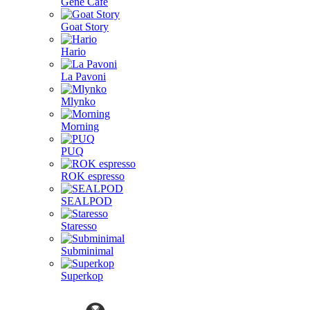
Gene Café
Goat Story
Hario
La Pavoni
Mlynko
Morning
PUQ
ROK espresso
SEALPOD
Staresso
Subminimal
Superkop