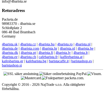
info@4barista.se
Returadress
Packeta.de
98983370 - 4barista.se
Schloßplatz 2
086 48 Bad Brambach
Germany
4barista.sk
|
4barista.cz
|
4barista.hu
|
4barista.ro
|
4barista.pl
|
4barista.de
|
4barista.com
|
4barista.hr
|
4barista.nl
|
4barista.be
|
4barista.dk
|
4barista.pt
|
4barista.fi
|
4barista.lv
|
4barista.lt
|
4barista.ee
|
4barista.ch
|
cafebarista.fr
|
kaffeebarista.at
|
kafesbarista.gr
|
kafebarista.bg
|
baristacaffe.it
|
baristashop.es
|
baristashop.si
Copyright © 2016 - 2026 NajTrade s.r.o. Alla rättigheter
förbehållna.