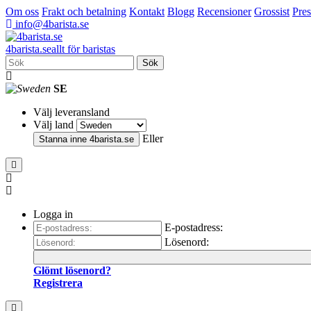
Om oss
Frakt och betalning
Kontakt
Blogg
Recensioner
Grossist
Pres
info@4barista.se
4
barista
.se
allt för baristas
Sök
SE
Välj leveransland
Välj land
Eller
Stanna inne
4barista.se
Logga in
E-postadress:
Lösenord:
Glömt lösenord?
Registrera