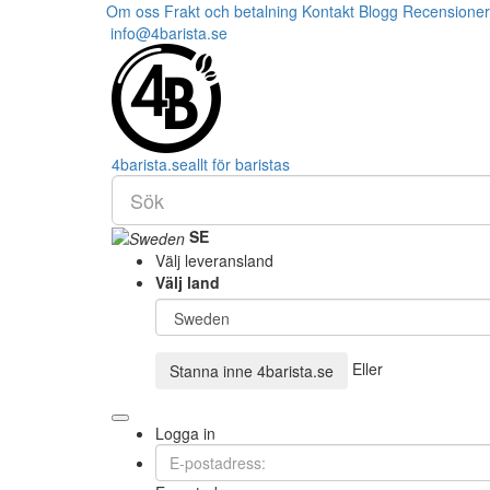
Om oss
Frakt och betalning
Kontakt
Blogg
Recensioner
info@4barista.se
4
barista
.se
allt för baristas
SE
Välj leveransland
Välj land
Eller
Stanna inne
4barista.se
Logga in