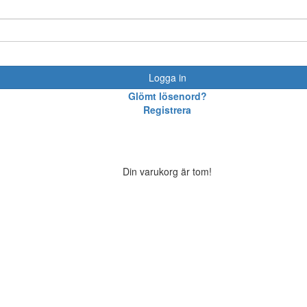
Logga in
Glömt lösenord?
Registrera
Din varukorg är tom!