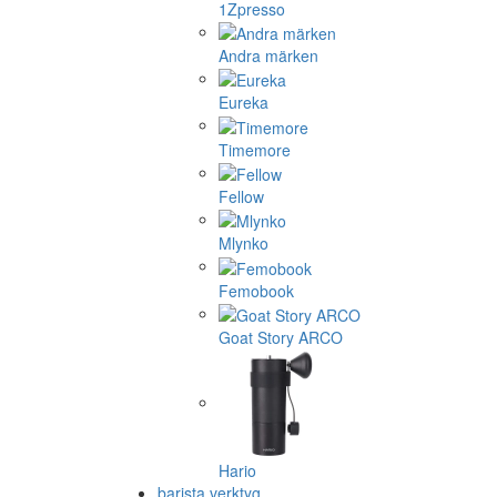
1Zpresso
Andra märken
Eureka
Timemore
Fellow
Mlynko
Femobook
Goat Story ARCO
Hario
barista verktyg