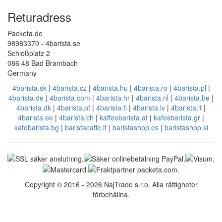
Returadress
Packeta.de
98983370 - 4barista.se
Schloßplatz 2
086 48 Bad Brambach
Germany
4barista.sk
|
4barista.cz
|
4barista.hu
|
4barista.ro
|
4barista.pl
|
4barista.de
|
4barista.com
|
4barista.hr
|
4barista.nl
|
4barista.be
|
4barista.dk
|
4barista.pt
|
4barista.fi
|
4barista.lv
|
4barista.lt
|
4barista.ee
|
4barista.ch
|
kaffeebarista.at
|
kafesbarista.gr
|
kafebarista.bg
|
baristacaffe.it
|
baristashop.es
|
baristashop.si
Copyright © 2016 - 2026 NajTrade s.r.o. Alla rättigheter
förbehållna.