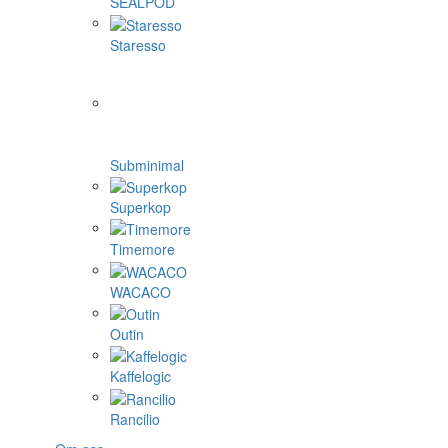
SEALPOD
Staresso
Subminimal
Superkop
Timemore
WACACO
Outin
Kaffelogic
Rancilio