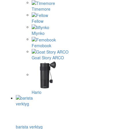
Timemore
Fellow
Mlynko
Femobook
Goat Story ARCO
Hario
barista verktyg