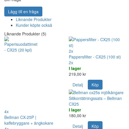
Lägg till en fråga
Liknande Produkter
Kunder köpte också
Liknande Produkter (5)
2x
Pappersfilter - CX25 (100 st)
2x
I lager
219,00 kr
Detalj
Köp
Silikontätningssats – Bellman
CX25
I lager
4x
180,00 kr
Bellman CX-25P |
kaffebryggare + ångkokare
Detalj
Köp
4x