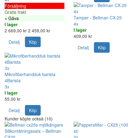
Försäljning
4x
Gratis frakt
Tamper - Bellman CX-25
+ Gåva
4x
I lager
I lager
2 669,00 kr
2 459,00 kr
409,00 kr
Detalj
Köp
Detalj
Köp
3x
Mikrofiberhandduk barista
4Barista
3x
I lager
55,00 kr
Detalj
Köp
Kunder köpte också (10)
Silikontätningssats – Bellman
CX25
2x