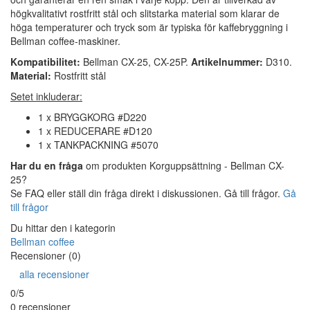
högkvalitativt rostfritt stål och slitstarka material som klarar de
höga temperaturer och tryck som är typiska för kaffebryggning i
Bellman coffee-maskiner.
Kompatibilitet:
Bellman CX-25, CX-25P.
Artikelnummer:
D310.
Material:
Rostfritt stål
Setet inkluderar:
1 x BRYGGKORG #D220
1 x REDUCERARE #D120
1 x TANKPACKNING #5070
Har du en fråga
om produkten Korguppsättning - Bellman CX-
25?
Se FAQ eller ställ din fråga direkt i diskussionen. Gå till frågor.
Gå
till frågor
Du hittar den i kategorin
Bellman coffee
Recensioner (0)
alla recensioner
0/5
0 recensioner