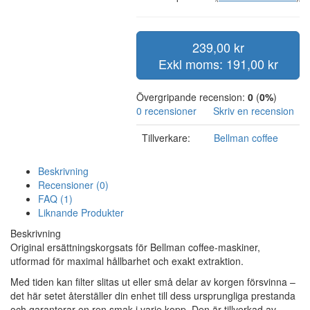
239,00 kr
Exkl moms: 191,00 kr
Övergripande recension:
0
(
0%
)
0 recensioner
Skriv en recension
Tillverkare:
Bellman coffee
Beskrivning
Recensioner (0)
FAQ (1)
Liknande Produkter
Beskrivning
Original ersättningskorgsats för Bellman coffee-maskiner,
utformad för maximal hållbarhet och exakt extraktion.
Med tiden kan filter slitas ut eller små delar av korgen försvinna –
det här setet återställer din enhet till dess ursprungliga prestanda
och garanterar en ren smak i varje kopp. Den är tillverkad av