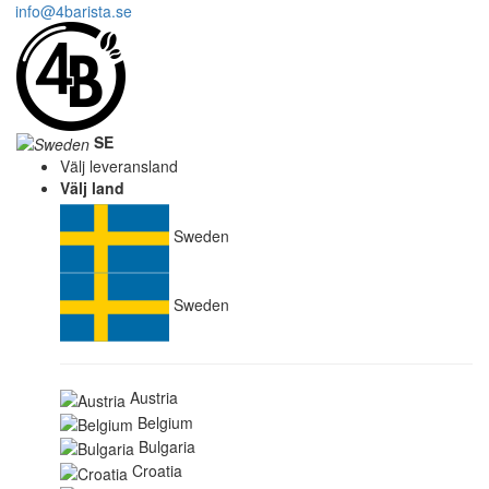
info@4barista.se
SE
Välj leveransland
Välj land
Sweden
Sweden
Austria
Belgium
Bulgaria
Croatia