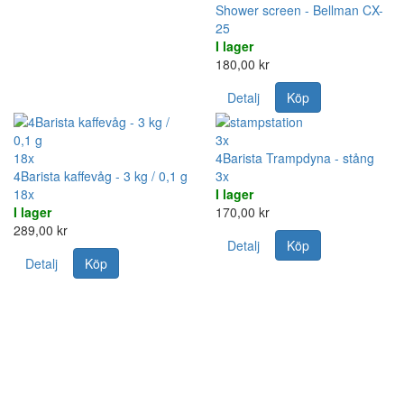
Shower screen - Bellman CX-
25
I lager
180,00 kr
Detalj
Köp
3x
18x
4Barista Trampdyna - stång
4Barista kaffevåg - 3 kg / 0,1 g
3x
18x
I lager
I lager
170,00 kr
289,00 kr
Detalj
Köp
Detalj
Köp