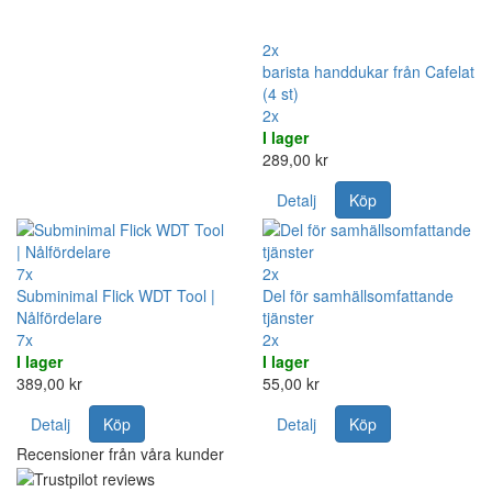
2x
barista handdukar från Cafelat
(4 st)
2x
I lager
289,00 kr
Detalj
Köp
7x
2x
Subminimal Flick WDT Tool |
Del för samhällsomfattande
Nålfördelare
tjänster
7x
2x
I lager
I lager
389,00 kr
55,00 kr
Detalj
Köp
Detalj
Köp
Recensioner från våra kunder