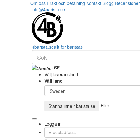
Om oss
Frakt och betalning
Kontakt
Blogg
Recensioner
info@4barista.se
4
barista
.se
allt för baristas
SE
Välj leveransland
Välj land
Eller
Stanna inne
4barista.se
Logga in