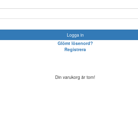
Logga in
Glömt lösenord?
Registrera
Din varukorg är tom!