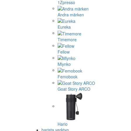
1Zpresso
Andra märken
Eureka
Timemore
Fellow
Mlynko
Femobook
Goat Story ARCO
Hario
barista verktyg