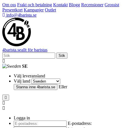
Om oss
Frakt och betalning
Kontakt
Blogg
Recensioner
Grossist
Presentkort
Kampanjer
Outlet
info@4barista.se
4
barista
.se
allt för baristas
Sök
SE
Välj leveransland
Välj land
Eller
Stanna inne
4barista.se
Logga in
E-postadress: