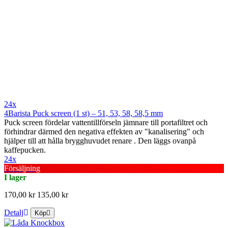
24x
4Barista Puck screen (1 st) – 51, 53, 58, 58,5 mm
Puck screen fördelar vattentillförseln jämnare till portafiltret och
förhindrar därmed den negativa effekten av "kanalisering" och
hjälper till att hålla brygghuvudet renare . Den läggs ovanpå
kaffepucken.
24x
Försäljning
I lager
170,00 kr
135,00 kr
Detalj
Köp