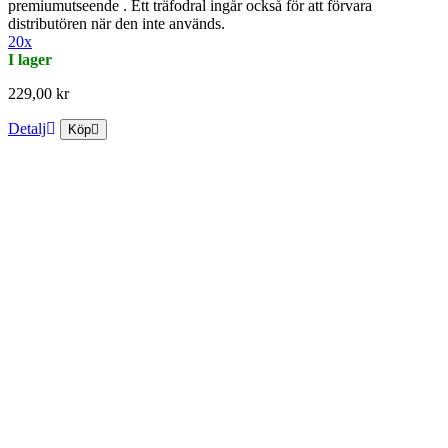
premiumutseende . Ett träfodral ingår också för att förvara
distributören när den inte används.
20x
I lager
229,00 kr
Detalj
Köp