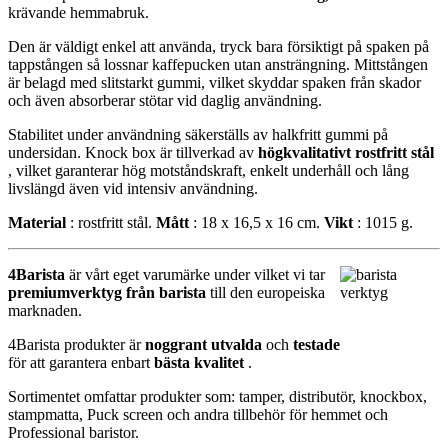
krävande hemmabruk.
Den är väldigt enkel att använda, tryck bara försiktigt på spaken på
tappstången så lossnar kaffepucken utan ansträngning. Mittstången
är belagd med slitstarkt gummi, vilket skyddar spaken från skador
och även absorberar stötar vid daglig användning.
Stabilitet under användning säkerställs av halkfritt gummi på
undersidan. Knock box är tillverkad av
högkvalitativt rostfritt stål
, vilket garanterar hög motståndskraft, enkelt underhåll och lång
livslängd även vid intensiv användning.
Material
: rostfritt stål.
Mått
: 18 x 16,5 x 16 cm.
Vikt
: 1015 g.
4Barista
är vårt eget varumärke under vilket vi tar
premiumverktyg från barista
till den europeiska
marknaden.
4Barista produkter är
noggrant utvalda
och
testade
för att garantera enbart
bästa kvalitet
.
Sortimentet omfattar produkter som: tamper, distributör, knockbox,
stampmatta, Puck screen och andra tillbehör för hemmet och
Professional baristor.