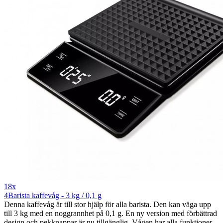
18x
4Barista kaffevåg - 3 kg / 0,1 g
Denna kaffevåg är till stor hjälp för alla barista. Den kan väga upp
till 3 kg med en noggrannhet på 0,1 g. En ny version med förbättrad
design och pekknappar är nu tillgänglig. Vågen har alla funktioner