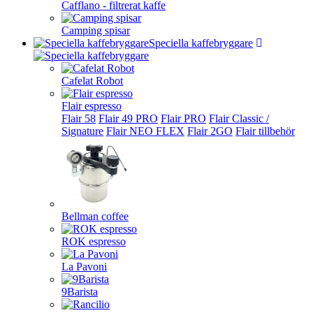
Cafflano - filtrerat kaffe
Camping spisar
Speciella kaffebryggare
Cafelat Robot
Flair espresso
Flair 58
Flair 49 PRO
Flair PRO
Flair Classic /
Signature
Flair NEO FLEX
Flair 2GO
Flair tillbehör
Bellman coffee
ROK espresso
La Pavoni
9Barista