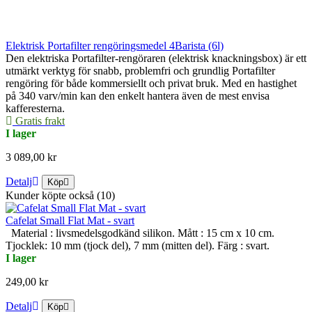
Elektrisk Portafilter rengöringsmedel 4Barista (6l)
Den elektriska Portafilter-rengöraren (elektrisk knackningsbox) är ett
utmärkt verktyg för snabb, problemfri och grundlig Portafilter
rengöring för både kommersiellt och privat bruk. Med en hastighet
på 340 varv/min kan den enkelt hantera även de mest envisa
kafferesterna.
Gratis frakt
I lager
3 089,00 kr
Detalj
Köp
Kunder köpte också (10)
Cafelat Small Flat Mat - svart
Material : livsmedelsgodkänd silikon. Mått : 15 cm x 10 cm.
Tjocklek: 10 mm (tjock del), 7 mm (mitten del). Färg : svart.
I lager
249,00 kr
Detalj
Köp