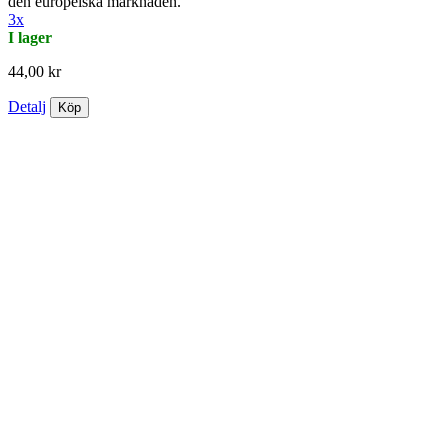
den europeiska marknaden.
3x
I lager
44,00 kr
Detalj
Köp