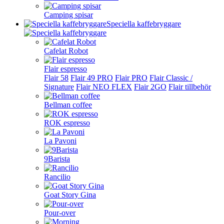
Camping spisar
Speciella kaffebryggare
Cafelat Robot
Flair espresso
Flair 58
Flair 49 PRO
Flair PRO
Flair Classic /
Signature
Flair NEO FLEX
Flair 2GO
Flair tillbehör
Bellman coffee
ROK espresso
La Pavoni
9Barista
Rancilio
Goat Story Gina
Pour-over