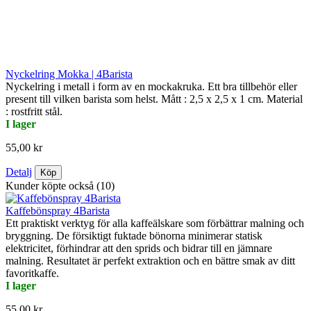
Nyckelring Mokka | 4Barista
Nyckelring i metall i form av en mockakruka. Ett bra tillbehör eller
present till vilken barista som helst. Mått : 2,5 x 2,5 x 1 cm. Material
: rostfritt stål.
I lager
55,00 kr
Detalj
Köp
Kunder köpte också (10)
Kaffebönspray 4Barista
Ett praktiskt verktyg för alla kaffeälskare som förbättrar malning och
bryggning. De försiktigt fuktade bönorna minimerar statisk
elektricitet, förhindrar att den sprids och bidrar till en jämnare
malning. Resultatet är perfekt extraktion och en bättre smak av ditt
favoritkaffe.
I lager
55,00 kr