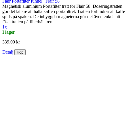
Flair Portafilter funnel | Flair 58
Magnetisk aluminium Portafilter tratt för Flair 58. Doseringstratten
gör det lättare att hälla kaffe i portafiltret. Tratten förhindrar att kaffe
spills på spaken. De inbyggda magneterna gör det även enkelt att
fästa tratten på filterhållaren.
1x
I lager
339,00 kr
Detalj
Köp