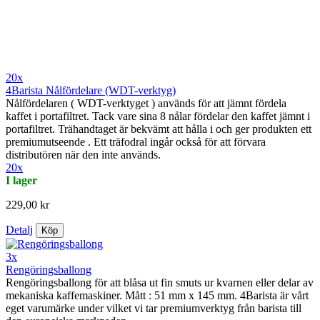
20x
4Barista Nålfördelare (WDT-verktyg)
Nålfördelaren ( WDT-verktyget ) används för att jämnt fördela
kaffet i portafiltret. Tack vare sina 8 nålar fördelar den kaffet jämnt i
portafiltret. Trähandtaget är bekvämt att hålla i och ger produkten ett
premiumutseende . Ett träfodral ingår också för att förvara
distributören när den inte används.
20x
I lager
229,00 kr
Detalj
Köp
3x
Rengöringsballong
Rengöringsballong för att blåsa ut fin smuts ur kvarnen eller delar av
mekaniska kaffemaskiner. Mått : 51 mm x 145 mm. 4Barista är vårt
eget varumärke under vilket vi tar premiumverktyg från barista till