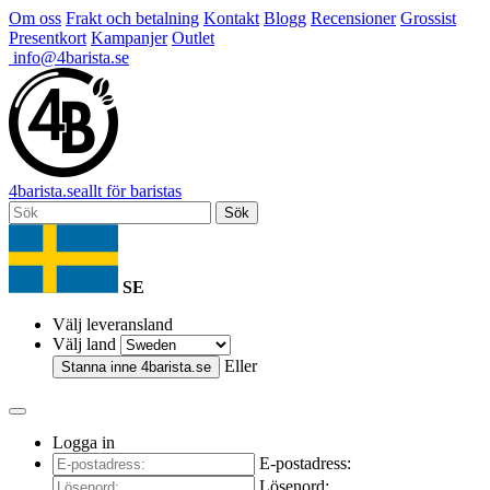
Om oss
Frakt och betalning
Kontakt
Blogg
Recensioner
Grossist
Presentkort
Kampanjer
Outlet
info@4barista.se
4
barista
.se
allt för baristas
Sök
SE
Välj leveransland
Välj land
Eller
Stanna inne
4barista.se
Logga in
E-postadress:
Lösenord: