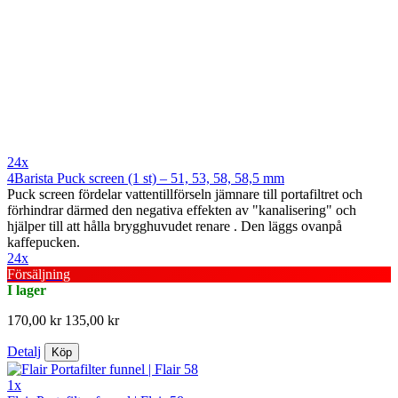
24x
4Barista Puck screen (1 st) – 51, 53, 58, 58,5 mm
Puck screen fördelar vattentillförseln jämnare till portafiltret och
förhindrar därmed den negativa effekten av "kanalisering" och
hjälper till att hålla brygghuvudet renare . Den läggs ovanpå
kaffepucken.
24x
Försäljning
I lager
170,00 kr
135,00 kr
Detalj
Köp
1x