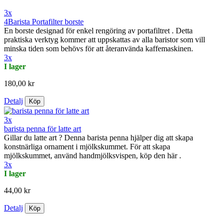
3x
4Barista Portafilter borste
En borste designad för enkel rengöring av portafiltret . Detta
praktiska verktyg kommer att uppskattas av alla baristor som vill
minska tiden som behövs för att återanvända kaffemaskinen.
3x
I lager
180,00 kr
Detalj
Köp
3x
barista penna för latte art
Gillar du latte art ? Denna barista penna hjälper dig att skapa
konstnärliga ornament i mjölkskummet. För att skapa
mjölkskummet, använd handmjölksvispen, köp den här .
3x
I lager
44,00 kr
Detalj
Köp