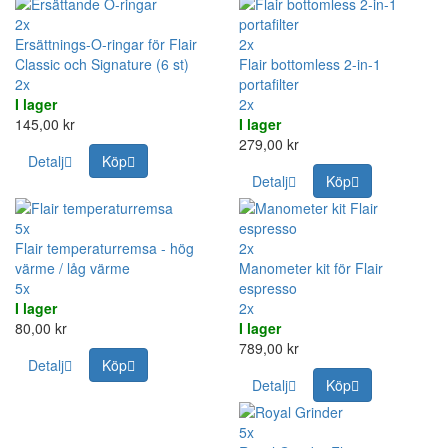
2x
Ersättnings-O-ringar för Flair
2x
Classic och Signature (6 st)
Flair bottomless 2-in-1
2x
portafilter
I lager
2x
145,00 kr
I lager
279,00 kr
Detalj
Köp
Detalj
Köp
5x
Flair temperaturremsa - hög
2x
värme / låg värme
Manometer kit för Flair
5x
espresso
I lager
2x
80,00 kr
I lager
789,00 kr
Detalj
Köp
Detalj
Köp
5x