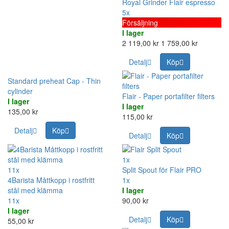
Royal Grinder Flair espresso
5x
Försäljning
I lager
2 119,00 kr
1 759,00 kr
Detalj
Köp
Standard preheat Cap - Thin
cylinder
Flair - Paper portafilter filters
I lager
I lager
135,00 kr
115,00 kr
Detalj
Köp
Detalj
Köp
1x
11x
Split Spout för Flair PRO
4Barista Måttkopp i rostfritt
1x
stål med klämma
I lager
11x
90,00 kr
I lager
Detalj
Köp
55,00 kr