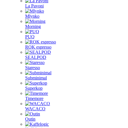
La Pavoni
Mlynko
Morning
PUQ
ROK espresso
SEALPOD
Staresso
Subminimal
Superkop
Timemore
WACACO
Outin