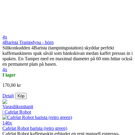
4x
4Barista Trampdyna - hörn
Silikonkudden 4Barista (tampningsstation) skyddar perfekt
kaffemaskinens spak såväl som bänkskivan medan kaffet pressas in i
spaken. En Tamper med en maximal diameter på 60 mm hittar också
en permanent plats på basen.
4x
I lager
170,00 kr
Detalj
Köp
146x
Cafelat Robot barista (retro green)
Cafelat Robot kaffemaskin erbjuder en rent manuell espresso-