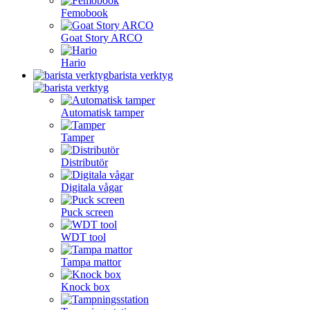
Femobook
Goat Story ARCO
Hario
barista verktyg
Automatisk tamper
Tamper
Distributör
Digitala vågar
Puck screen
WDT tool
Tampa mattor
Knock box