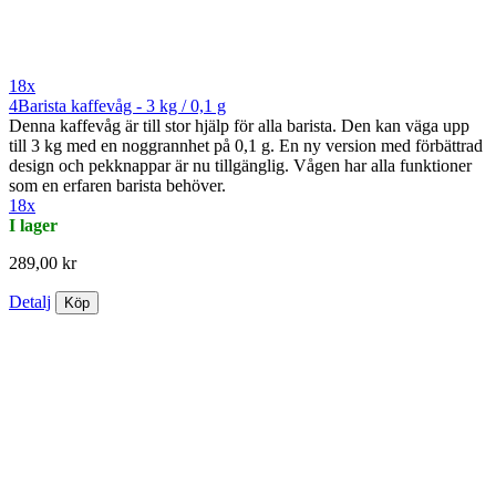
18x
4Barista kaffevåg - 3 kg / 0,1 g
Denna kaffevåg är till stor hjälp för alla barista. Den kan väga upp
till 3 kg med en noggrannhet på 0,1 g. En ny version med förbättrad
design och pekknappar är nu tillgänglig. Vågen har alla funktioner
som en erfaren barista behöver.
18x
I lager
289,00 kr
Detalj
Köp