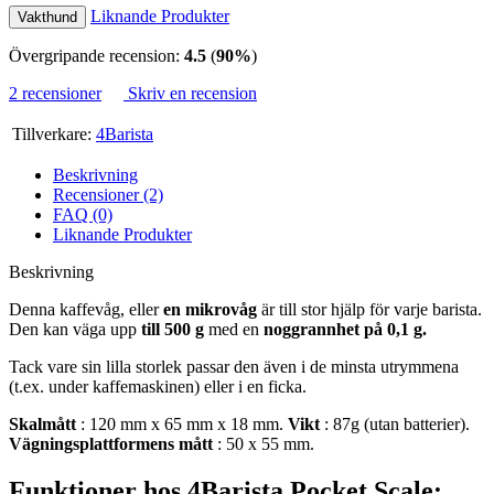
Liknande Produkter
Vakthund
Övergripande recension:
4.5
(
90%
)
2 recensioner
Skriv en recension
Tillverkare:
4Barista
Beskrivning
Recensioner (2)
FAQ (0)
Liknande Produkter
Beskrivning
Denna kaffevåg, eller
en mikrovåg
är till stor hjälp för varje barista.
Den kan väga upp
till 500 g
med en
noggrannhet på 0,1 g.
Tack vare sin lilla storlek passar den även i de minsta utrymmena
(t.ex. under kaffemaskinen) eller i en ficka.
Skalmått
: 120 mm x 65 mm x 18 mm.
Vikt
: 87g (utan batterier).
Vägningsplattformens mått
: 50 x 55 mm.
Funktioner hos 4Barista Pocket Scale: