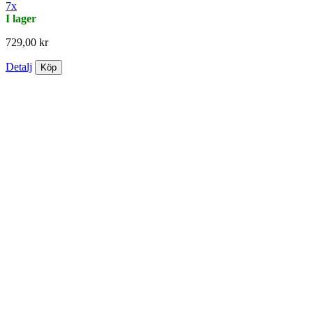
7x
I lager
729,00 kr
Detalj
Köp