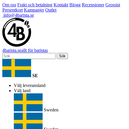
Om oss
Frakt och betalning
Kontakt
Blogg
Recensioner
Grossist
Presentkort
Kampanjer
Outlet
info@4barista.se
4
barista
.se
allt för baristas
Sök
SE
Välj leveransland
Välj land
Sweden