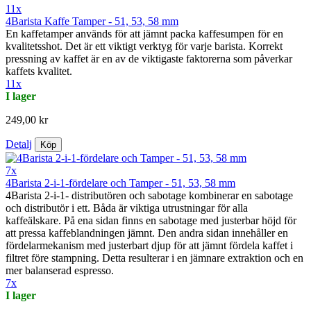
11x
4Barista Kaffe Tamper - 51, 53, 58 mm
En kaffetamper används för att jämnt packa kaffesumpen för en
kvalitetsshot. Det är ett viktigt verktyg för varje barista. Korrekt
pressning av kaffet är en av de viktigaste faktorerna som påverkar
kaffets kvalitet.
11x
I lager
249,00 kr
Detalj
Köp
7x
4Barista 2-i-1-fördelare och Tamper - 51, 53, 58 mm
4Barista 2-i-1- distributören och sabotage kombinerar en sabotage
och distributör i ett. Båda är viktiga utrustningar för alla
kaffeälskare. På ena sidan finns en sabotage med justerbar höjd för
att pressa kaffeblandningen jämnt. Den andra sidan innehåller en
fördelarmekanism med justerbart djup för att jämnt fördela kaffet i
filtret före stampning. Detta resulterar i en jämnare extraktion och en
mer balanserad espresso.
7x
I lager