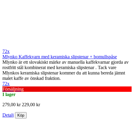
72x
Mlynko Kaffekvarn med keramiska slipstenar + bomullspåse
Mlynko är ett slovakiskt märke av manuella kaffekvarnar gjorda av
rostfritt stål kombinerat med keramiska slipstenar . Tack vare
Mlynkos keramiska slipstenar kommer du att kunna bereda jämnt
malet kaffe av önskad fraktion.
72x
Försäljning
I lager
279,00 kr
229,00 kr
Detalj
Köp