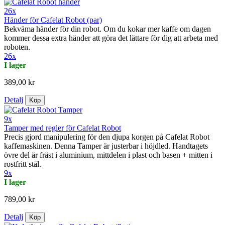
26x
Händer för Cafelat Robot (par)
Bekväma händer för din robot. Om du kokar mer kaffe om dagen
kommer dessa extra händer att göra det lättare för dig att arbeta med
roboten.
26x
I lager
389,00 kr
Detalj
Köp
9x
Tamper med regler för Cafelat Robot
Precis gjord manipulering för den djupa korgen på Cafelat Robot
kaffemaskinen. Denna Tamper är justerbar i höjdled. Handtagets
övre del är fräst i aluminium, mittdelen i plast och basen + mitten i
rostfritt stål.
9x
I lager
789,00 kr
Detalj
Köp