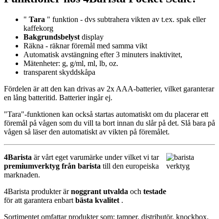
"
Tara
" funktion - dvs subtrahera vikten av t.ex. spak eller
kaffekorg
Bakgrundsbelyst
display
Räkna - räknar föremål med samma vikt
Automatisk avstängning efter 3 minuters inaktivitet,
Mätenheter: g, g/ml, ml, lb, oz.
transparent skyddskåpa
Fördelen är att den kan drivas av 2x AAA-batterier, vilket garanterar
en lång batteritid. Batterier ingår ej.
"Tara"-funktionen kan också startas automatiskt om du placerar ett
föremål på vågen som du vill ta bort innan du slår på det. Slå bara på
vågen så läser den automatiskt av vikten på föremålet.
4Barista
är vårt eget varumärke under vilket vi tar
premiumverktyg från barista
till den europeiska
marknaden.
4Barista produkter är
noggrant utvalda
och
testade
för att garantera enbart
bästa kvalitet
.
Sortimentet omfattar produkter som: tamper, distributör, knockbox,